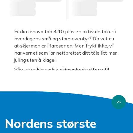
Er din lenovo tab 4 10 plus en aktiv deltaker i
hverdagens små og store eventyr? Da vet du
at skjermen er i faresonen. Men frykt ikke, vi
har vernet som lar nettbrettet ditt tåle litt mer
juling uten å klage!
Våre skreddersydde
skjermbeskyttere til
lenovo tab 4 10 plus
er designet for å være
usynlige livvakter. De er så tynne og
krystallklare at du knapt merker at de er der,
men effekten er enorm. Enten du foretrekker
en robust
lenovo tab 4 10 plus
skjermbeskytter
i herdet glass som tåler de
Nordens største
hardeste støt, eller en fleksibel film som
beskytter mot daglige riper, finner du den