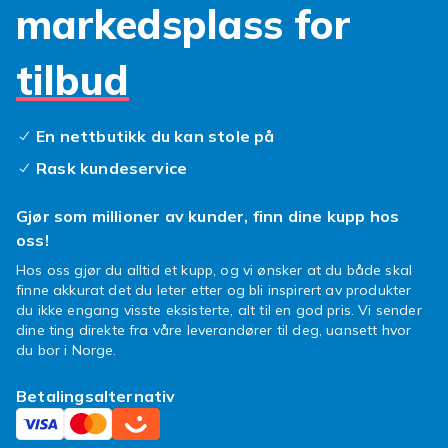
perfekte match her. Det handler om å beholde
markedsplass for
den originale berøringsfølsomheten og den
strålende bildekvaliteten, uansett hva dagen
tilbud
måtte bringe.
Invester i en solid
skjermbeskyttelse til
lenovo tab 4 10 plus
og si farvel til
En nettbutikk du kan stole på
bekymringer for sprekker og hakk. En god
Rask kundeservice
lenovo tab 4 10 plus skjermbeskyttelse
er
din beste venn når nettbrettet skal brukes i
Gjør som millioner av kunder, finn dine kupp hos
alle slags situasjoner. Fra lek og moro til jobb
oss!
og reise, en pålitelig
skjermbeskytter lenovo
Hos oss gjør du alltid et kupp, og vi ønsker at du både skal
tab 4
holder enheten din trygg og funksjonell
finne akkurat det du leter etter og bli inspirert av produkter
lenger. Det er en liten investering som sparer
du ikke engang visste eksisterte, alt til en god pris. Vi sender
deg for store utgifter og irritasjon.
dine ting direkte fra våre leverandører til deg, uansett hvor
du bor i Norge.
For å sikre en plettfri påføring av din nye
skjermbeskytter, start alltid med å rense
Betalingsalternativ
skjermen grundig. Bruk de medfølgende
våtserviettene og mikrofiberkluten for å fjerne