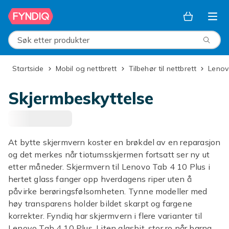
Hopp til hovedinnhold
Søk etter produkter
Startside
Mobil og nettbrett
Tilbehør til nettbrett
Leno
Skjermbeskyttelse
At bytte skjermvern koster en brøkdel av en reparasjon
og det merkes når tiotumsskjermen fortsatt ser ny ut
etter måneder. Skjermvern til Lenovo Tab 4 10 Plus i
hertet glass fanger opp hverdagens riper uten å
påvirke berøringsfølsomheten. Tynne modeller med
høy transparens holder bildet skarpt og fargene
korrekter. Fyndiq har skjermvern i flere varianter til
Lenovo Tab 4 10 Plus. Liten glasbit, stor ro når barna