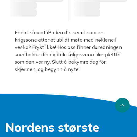
Er du lei av at iPaden din ser ut som en
krigssone etter et ublidt møte med nøklene i
veska? Frykt ikke! Hos oss finner du redningen
som holder din digitale følgesvenn like plettfri
som den var ny. Slutt å bekymre deg for
skjermen, og begynn å nyte!
Din
iPad Pro 9.7
er en verdifull følgesvenn, og
fortjener å leve et langt og lykkelig liv uten
stygge riper. Hos oss finner du et utvalg av
robuste løsninger som sørger for at skjermen
din holder seg feilfri, uansett hvor
eventyrlysten du er. Enten det er barnas lek
Nordens største
eller en travel arbeidsdag, gir en
skjermbeskytter iPad Pro 9.7
den ekstra