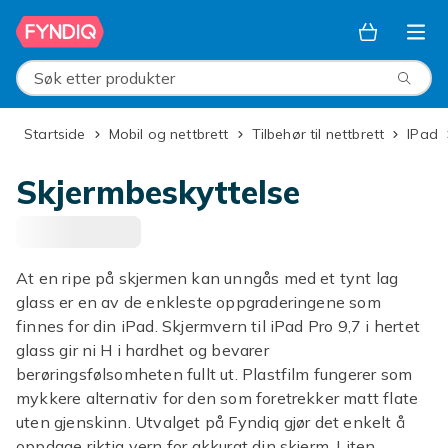
Hopp til hovedinnhold
Søk etter produkter
Startside
Mobil og nettbrett
Tilbehør til nettbrett
iPad
Skjermbeskyttelse
At en ripe på skjermen kan unngås med et tynt lag
glass er en av de enkleste oppgraderingene som
finnes for din iPad. Skjermvern til iPad Pro 9,7 i hertet
glass gir ni H i hardhet og bevarer
berøringsfølsomheten fullt ut. Plastfilm fungerer som
mykkere alternativ for den som foretrekker matt flate
uten gjenskinn. Utvalget på Fyndiq gjør det enkelt å
oppdage riktig vern for akkurat din skjerm. Liten