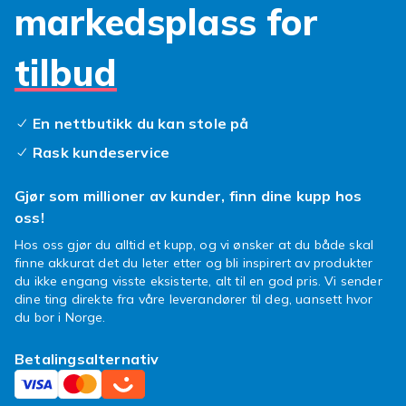
tryggheten du trenger.
markedsplass for
Vi har varianter som passer perfekt til din
enhet, fra krystallklare filmer som knapt
tilbud
synes, til herdet glass som tåler de mest
uventede støt. En god
iPad Pro 9.7
skjermbeskyttelse
bevarer ikke bare
En nettbutikk du kan stole på
skjermens utseende, men også dens
Rask kundeservice
følsomhet og fargegjengivelse. Velg en
skjermbeskytter iPad Pro
som matcher din
Gjør som millioner av kunder, finn dine kupp hos
livsstil og sikrer at din skjerm alltid er like
oss!
responsiv og lyssterk som den var ny. Dette er
Hos oss gjør du alltid et kupp, og vi ønsker at du både skal
en smart investering for din
iPad Pro
finne akkurat det du leter etter og bli inspirert av produkter
skjermbeskyttelse
, og forlenger nettbrettets
du ikke engang visste eksisterte, alt til en god pris. Vi sender
levetid betydelig.
dine ting direkte fra våre leverandører til deg, uansett hvor
du bor i Norge.
For best resultat, rengjør skjermen grundig før
montering. Bruk en mikrofiberklut for å fjerne
Betalingsalternativ
støv og fingermerker, og følg instruksjonene
nøye for å unngå luftbobler. En korrekt påført