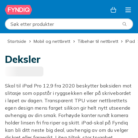
Hopp til hovedinnhold
Søk etter produkter
Startside
Mobil og nettbrett
Tilbehør til nettbrett
iPad
Deksler
Skal til iPad Pro 12,9 fra 2020 beskytter baksiden mot
slitasje som oppstår i ryggsekken eller på skrivebordet
i løpet av dagen. Transparent TPU viser nettbrettets
egen design mens farget silikon gir helt nytt utseende
avhengig av din smak. Forhøyde kanter rundt kamera
holder linsen fri fra riper og skitt. iPad-skal på Fyndiq
kan bli ditt neste big deal, uavhengig av om du velger
diskret eller fargerikt. Liten tiltak, stor trygghet.