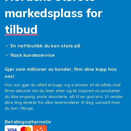
materialer og design, fra slanke og
markedsplass for
minimalistiske til fargerike og funksjonelle.
Trenger du et
etui ipad pro 12.9
som også
tilbud
kan fungere som stativ? Eller kanskje et
gjennomsiktig
deksel ipad pro 12.9 2020
som lar den originale skjønnheten skinne
En nettbutikk du kan stole på
gjennom? Valget er ditt!
Rask kundeservice
Det er på tide å gi nettbrettet ditt den
oppgraderingen det roper etter. Med et nytt
Gjør som millioner av kunder, finn dine kupp hos
ipad deksel
fra vårt utvalg sikrer du at din
oss!
digitale følgesvenn er klar for alt, med stil. Du
Hos oss gjør du alltid et kupp, og vi ønsker at du både skal
kan enkelt bytte deksel etter humør eller
finne akkurat det du leter etter og bli inspirert av produkter
anledning, og alltid være sikker på at enheten
du ikke engang visste eksisterte, alt til en god pris. Vi sender
din er trygg og god.
dine ting direkte fra våre leverandører til deg, uansett hvor
du bor i Norge.
Klar for å kle opp din ipad pro i noe nytt og
spennende? Utforsk vårt brede sortiment av
Betalingsalternativ
deksler og finn den perfekte matchen for deg
og ditt nettbrett i dag. Beskyttelse har aldri