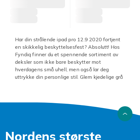
Har din strålende ipad pro 12.9 2020 fortjent
en skikkelig beskyttelsesfest? Absolutt! Hos
Fyndiq finner du et spennende sortiment av
deksler som ikke bare beskytter mot
hverdagens små uhell, men også lar deg
uttrykke din personlige stil. Glem kjedelige grå
dager for nettbrettet ditt.
Et robust
deksel til ipad pro 12.9
er mer enn
bare et pent ansikt; det er din beste venn mot
riper, støt og uforutsette fall. Enten du er en
travel student, en kreativ sjel eller en proff på
farten, et solid
ipad pro 12.9 deksel
sørger for
Nordens største
at skjermen forblir plettfri og enheten fungerer
som den skal. Våre deksler kommer i en rekke