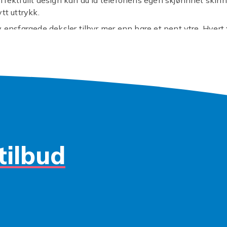
tt uttrykk.
v ensfargede deksler tilbyr mer enn bare et pent ytre. Hvert
r designet for å gi optimal passform og beskyttelse mot riper
g friheten av å slippe bekymringer når mobilen sklir ned i v
 Materialene er valgt for å være behagelige å holde i, enten
ilikonens mykhet eller et hardere plastikkcover.
er å matche ditt antrekk, uttrykke din personlighet eller ba
 minimalistisk estetikk, har vi fargen for deg. Fra klassisk s
til spreke farger som rød og blå, kan du enkelt finne et
cover
r din stil. Disse dekslene sørger for at alle knapper og porte
lige, slik at funksjonaliteten til din
sony xperia xa2
aldri
tilbud
es. Et solid
sony xperia xa2 deksler
er en smart investerin
iden til din enhet.
nte? Gi din
xperia xa2
den beskyttelsen og stilen den fortj
brede spekter av ensfargede deksler i dag, og finn den perf
kombinerer funksjonalitet med et tidløst utseende.