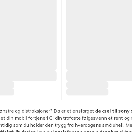
mønstre og distraksjoner? Da er et ensfarget
deksel til sony
et din mobil fortjener! Gi din trofaste følgesvenn et rent og 
tidig som du holder den trygg fra hverdagens små uhell. Me
ffektfullt design kan du la telefonens egen skjønnhet skinne,