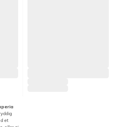
 xperia
ryddig
d et
 eller gi