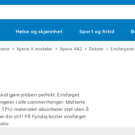
Helse og skjønnhet
Sport og fritid
B
peria
Xperia X-modeller
Xperia XA2
Deksler
Ensfargede
skal gjøre jobben perfekt. Ensfarget
 fungerer i alle sammenhenger. Matterte
 og TPU-materialet absorberer støt uten å
r din stil? På Fyndiq koster ensfarget
ativ.