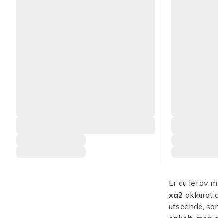
Er du lei av 
xa2
akkurat d
utseende, sam
enkelt, men e