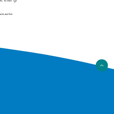
xperia
, støt og
esken
 du
re
vart og
 xperia
r forblir
g for å
ener.
ekte