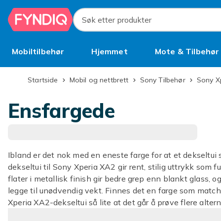
Hopp til hovedinnhold
Søk etter produkter
Mobiltilbehør
Hjemmet
Mote & Tilbehør
Brukt
Startside
Mobil og nettbrett
Sony Tilbehør
Sony X
Ensfargede
Ibland er det nok med en eneste farge for at et dekseltui 
dekseltui til Sony Xperia XA2 gir rent, stilig uttrykk som
flater i metallisk finish gir bedre grep enn blankt glass,
legge til unødvendig vekt. Finnes det en farge som matche
Xperia XA2-dekseltui så lite at det går å prøve flere altern