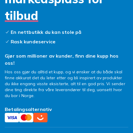
Tips for et vellykket kjøp
tilbud
Er du sikker på at du har en Xperia V og ingen
annen modell? Supert, da kan du bestille her!
Hvis du har spørsmål om bestillingen din eller
En nettbutikk du kan stole på
ønsker å klage på kjøpet ditt, kan du kontakte
Rask kundeservice
Fyndiqs kundeservice, så hjelper vi deg med
saken din.
Gjør som millioner av kunder, finn dine kupp hos
oss!
Ulike typer mobildeksler
Hos oss gjør du alltid et kupp, og vi ønsker at du både skal
Fordi etterspørselen har vært høy, har også
finne akkurat det du leter etter og bli inspirert av produkter
utvalget økt mye, og i dag finnes det et helt
du ikke engang visste eksisterte, alt til en god pris. Vi sender
utvalg av forskjellige deksler til Sony Xperia V
dine ting direkte fra våre leverandører til deg, uansett hvor
å velge mellom. Du kan velge å kjøpe et
du bor i Norge.
klassisk skinndeksel som verken er mer eller
Betalingsalternativ
mindre enn et deksel, eller du kan kjøpe et
flippdeksel som også beskytter skjermen. Det
nyeste og mest populære er å ha et
lommebokdeksel til mobiltelefonen din, hvor