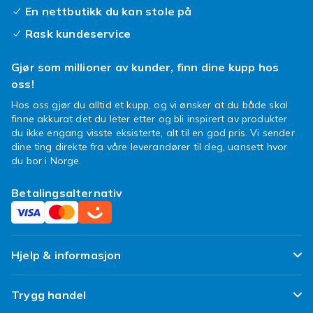
mobildeksler
er designet for å sitte perfekt,
En nettbutikk du kan stole på
med presise utskjæringer for knapper og
Rask kundeservice
porter, så du slipper å ta av dekselet for å lade
eller bruke hodetelefoner. Utforsk det brede
Gjør som millioner av kunder, finn dine kupp hos
spekteret av
Xperia Tipo deksler
og finn det
oss!
mønsteret som best reflekterer din indre
Hos oss gjør du alltid et kupp, og vi ønsker at du både skal
designer.
finne akkurat det du leter etter og bli inspirert av produkter
Vær modig, vær fargerik, vær deg selv! Velg et
du ikke engang visste eksisterte, alt til en god pris. Vi sender
mønstret deksel som forteller din historie og
dine ting direkte fra våre leverandører til deg, uansett hvor
du bor i Norge.
beskytter mobilen din med stil. Din Xperia
Tipo fortjener å skinne litt ekstra.
Betalingsalternativ
Hjelp & informasjon
Ofte stilte spørsmål
Trygg handel