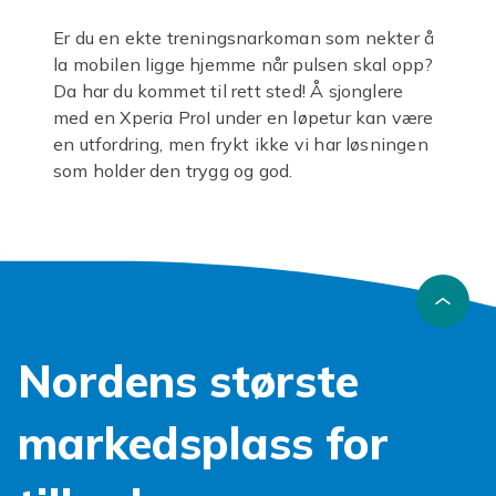
Er du en ekte treningsnarkoman som nekter å
la mobilen ligge hjemme når pulsen skal opp?
Da har du kommet til rett sted! Å sjonglere
med en Xperia ProI under en løpetur kan være
en utfordring, men frykt ikke vi har løsningen
som holder den trygg og god.
Med et skreddersydd
sportsarmbånd
blir din
trening både enklere og mer fokusert. Glem
bekymringer for at telefonen skal skli ut av
lommen eller bli skadet. Våre armbånd er
designet for å gi deg full bevegelsesfrihet
samtidig som din dyrebare
Xperia ProI
Nordens største
sportsarmbånd
sitter som støpt på armen.
De pustende materialene sørger for komfort,
selv under de mest intense øktene, og mange
markedsplass for
modeller tilbyr enkel tilgang til skjermen og
knapper.