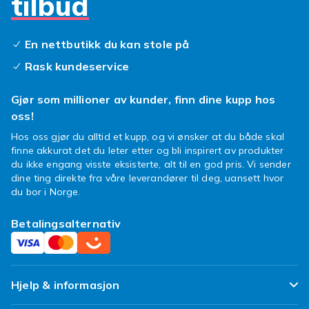
tilbud
Enten du foretrekker en minimalistisk stil eller
et armbånd med ekstra oppbevaringsrom for
nøkler og kort, finner du det her. Et
sony
En nettbutikk du kan stole på
xperia sportsarmbånd
er mer enn bare et
Rask kundeservice
feste; det er en beskyttelse mot svette, regn
og støt. Velg blant varianter som er
Gjør som millioner av kunder, finn dine kupp hos
vannavstøtende og ripebestandige, slik at ditt
oss!
treningsarmbånd xperia proi
holder stand
Hos oss gjør du alltid et kupp, og vi ønsker at du både skal
uansett vær. Dette essensielle
xperia proi
finne akkurat det du leter etter og bli inspirert av produkter
tilbehør
lar deg lytte til musikk, spore
du ikke engang visste eksisterte, alt til en god pris. Vi sender
fremgangen din og holde kontakten uten
dine ting direkte fra våre leverandører til deg, uansett hvor
avbrudd.
du bor i Norge.
Så, hva venter du på? Gi din Xperia ProI den
Betalingsalternativ
perfekte treningspartneren og gjør deg klar til
å erobre alle dine personlige rekorder. Det er
på tide å løpe, svette og stråle med stil!
Hjelp & informasjon