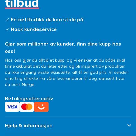
tilbud
på Fyndiq! Hvis du har spørsmål om
bestillingen din eller ønsker å klage på kjøpet
ditt, kan du kontakte Fyndiqs kundeservice, så
En nettbutikk du kan stole på
hjelper vi deg med saken din.
Rask kundeservice
Viktig med skjermbeskyttere
Gjør som millioner av kunder, finn dine kupp hos
Som tidligere nevnt er det viktig å ta vare på
oss!
Sony-mobiltelefonen din. Derfor er det veldig
bra å ha en skjermbeskytter, slik at skjermen
Hos oss gjør du alltid et kupp, og vi ønsker at du både skal
finne akkurat det du leter etter og bli inspirert av produkter
ikke konstant flyter i fare. Men annet tilbehør
du ikke engang visste eksisterte, alt til en god pris. Vi sender
til Sony Xperia M påvirker også hvor godt
dine ting direkte fra våre leverandører til deg, uansett hvor
telefonen din holder seg i en ulykke, et mykt
du bor i Norge.
skinndeksel beskytter både ved fall og når
den er i vesken, akkurat som et skall! Og som
Betalingsalternativ
om ikke det var nok, gjør det også din Sony
Xperia mer personlig og finere. Slår to fluer i en
smekk, rett og slett!
Hjelp & informasjon