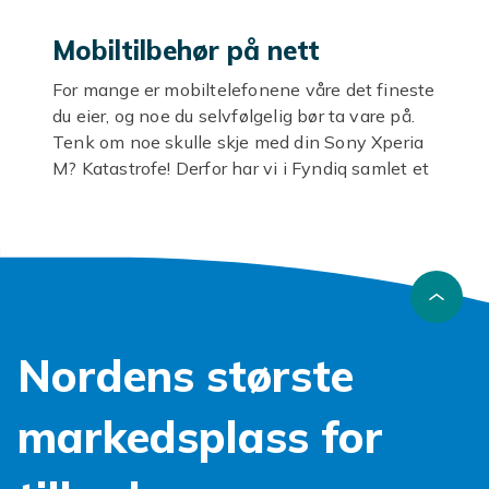
Mobiltilbehør på nett
For mange er mobiltelefonene våre det fineste
du eier, og noe du selvfølgelig bør ta vare på.
Tenk om noe skulle skje med din Sony Xperia
M? Katastrofe! Derfor har vi i Fyndiq samlet et
stort og billig utvalg av Samsung Xperia M-
tilbehør, slik at alle kan beskytte sin fine
telefon. Så ta en titt rundt blant våre stilige
lommebok- og mobildeksler og se hvilke som
vil bli dine og telefonens favoritter!
Tips for et vellykket kjøp
Nordens største
Deksler er imidlertid ikke alt når det gjelder
telefoner, Sony mobiltilbehør er mer enn det!
markedsplass for
Ønsker du deg for eksempel et par gode
hodetelefoner? Det finner du også hos oss her