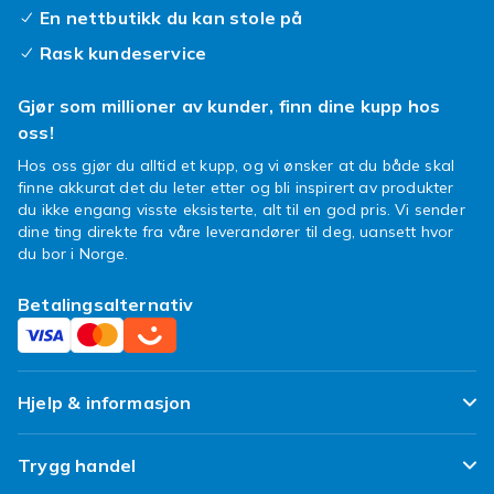
din trofaste enhet som ny igjen.
En nettbutikk du kan stole på
Med et solid
Sony Xperia E4g deksel
kan du
Rask kundeservice
senke skuldrene. Telefonen din er beskyttet
mot riper og små fall. Et fresht
Xperia E4g
Gjør som millioner av kunder, finn dine kupp hos
cover
er en smart investering for å bevare
oss!
telefonens verdi og utseende. Finn din favoritt
Hos oss gjør du alltid et kupp, og vi ønsker at du både skal
blant våre mange alternativer i dag!
finne akkurat det du leter etter og bli inspirert av produkter
du ikke engang visste eksisterte, alt til en god pris. Vi sender
Så, hva venter du på? Dykk ned i vårt
dine ting direkte fra våre leverandører til deg, uansett hvor
spennende utvalg og finn det perfekte dekslet
du bor i Norge.
som matcher din unike stil. Gi din Xperia E4g
beskyttelsen den fortjener med en twist av
Betalingsalternativ
personlighet!
Hjelp & informasjon
Ofte stilte spørsmål
Trygg handel