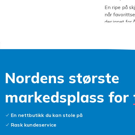
En ripe på sk
når favoritts
designet for 
bekymringen f
panserglass
hender.
Vi vet at du v
av løsninger.
til mer diskr
Nordens største
skjermbeskytt
Utforsk vårt
og store utfo
markedsplass for
skjermbesky
For best resul
skjermbeskyt
En nettbutikk du kan stole på
rengjøringsse
Rask kundeservice
luftbobler fra