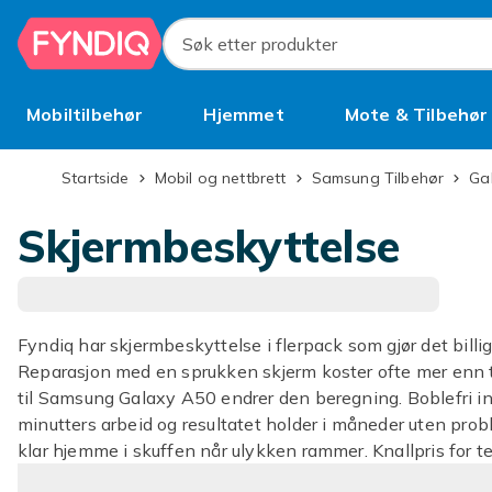
Hopp til hovedinnhold
Søk etter produkter
Mobiltilbehør
Hjemmet
Mote & Tilbehør
Brukt
Startside
Mobil og nettbrett
Samsung Tilbehør
G
Skjermbeskyttelse
Fyndiq har skjermbeskyttelse i flerpack som gjør det billig
Reparasjon med en sprukken skjerm koster ofte mer enn 
til Samsung Galaxy A50 endrer den beregning. Boblefri ins
minutters arbeid og resultatet holder i måneder uten probl
klar hjemme i skuffen når ulykken rammer. Knallpris for t