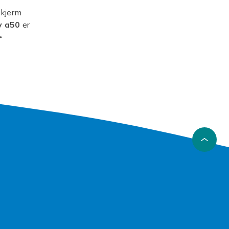
skjerm
y a50
er
e
 solid
 i trygge
t spekter
re bilde,
nnsro.
ve de små
r din nye
lle