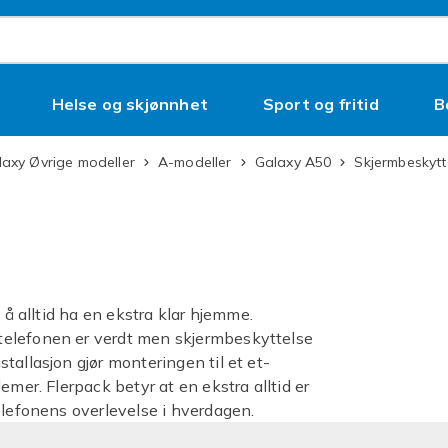
Helse og skjønnhet
Sport og fritid
B
alaxy Øvrige modeller
A-modeller
Galaxy A50
Skjermbeskytt
 å alltid ha en ekstra klar hjemme.
telefonen er verdt men skjermbeskyttelse
tallasjon gjør monteringen til et et-
emer. Flerpack betyr at en ekstra alltid er
elefonens overlevelse i hverdagen.