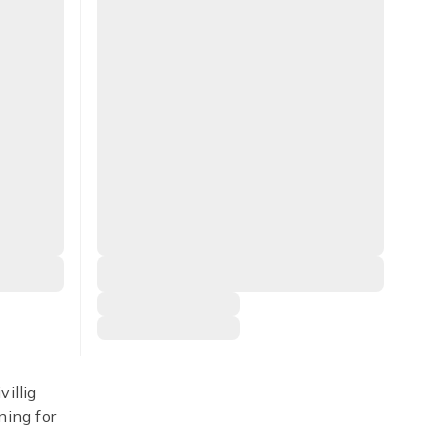
villig
ning for