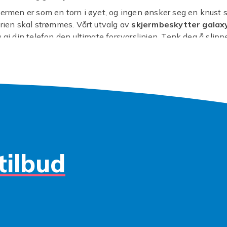
jermen er som en torn i øyet, og ingen ønsker seg en knust 
erien skal strømmes. Vårt utvalg av
skjermbeskytter galax
å gi din telefon den ultimate forsvarslinjen. Tenk deg å slipp
or nøkler i lommen eller et uhell på kjøkkenbenken. Med et
 galaxy a50
kan du puste lettet ut og vite at skjermen din er
il ha det beste for din mobil, og derfor har vi samlet et bred
 Fra ultraklart panserglass som bevarer skjermens krystallkla
ete varianter som nesten er usynlige. Dette er ikke bare en
er, det er en investering i telefonens levetid og din egen si
galaxy a50 tilbehør
og gi din telefon en sjanse til å overle
rdringene i hverdagen. En god
samsung galaxy a50
tilbud
tter
er rett og slett smart.
tat, sørg for at skjermen er plettfri og støvfri før du montere
ter samsung a50. Bruk gjerne de medfølgende
rviettene. Plasser beskytteren forsiktig, og press ut eventue
 midten og utover. Vips, så er du klar!