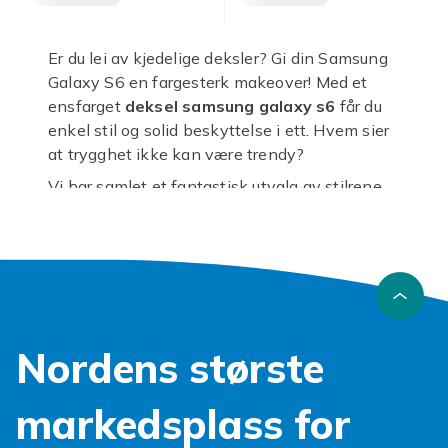
Er du lei av kjedelige deksler? Gi din Samsung
Galaxy S6 en fargesterk makeover! Med et
ensfarget
deksel samsung galaxy s6
får du
enkel stil og solid beskyttelse i ett. Hvem sier
at trygghet ikke kan være trendy?
Vi har samlet et fantastisk utvalg av stilrene
og holdbare ensfargede deksler, perfekte for
din Samsung Galaxy S6. Enten du foretrekker
en diskret matt finish, en glansfull overflate
eller en frisk pastellfarge, finner du garantert
noe som matcher din personlighet. Et solid
samsung galaxy s6 deksel
er mer enn bare
Nordens største
pynt; det fungerer som et skjold mot riper, støt
og fall, og bevarer telefonens verdi over tid. Å
investere i et godt
deksel samsung galaxy s6
markedsplass for
er smart for mobilens velvære!