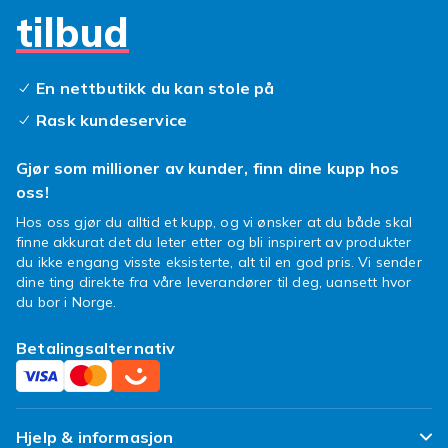
Å velge det riktige
galaxy s6 deksel
handler
tilbud
om mer enn bare utseende; det handler om å
uttrykke deg selv. Med et ensfarget design får
du en ren og sofistikert look som aldri går av
En nettbutikk du kan stole på
moten. Våre
deksler galaxy s6
er designet for
Rask kundeservice
å passe perfekt, slik at alle knapper og porter
forblir lett tilgjengelige. Du slipper unødvendig
Gjør som millioner av kunder, finn dine kupp hos
plunder og kan nyte telefonen din fullt ut,
oss!
beskyttet av et pålitelig
samsung s6 deksel
Hos oss gjør du alltid et kupp, og vi ønsker at du både skal
som ser bra ut.
finne akkurat det du leter etter og bli inspirert av produkter
Så, hva venter du på? Gi din Samsung Galaxy
du ikke engang visste eksisterte, alt til en god pris. Vi sender
S6 den oppgraderingen den fortjener med et
dine ting direkte fra våre leverandører til deg, uansett hvor
du bor i Norge.
stilig ensfarget deksel. Perfekt beskyttelse og
en fresh look er kun et klikk unna!
Betalingsalternativ
Hjelp & informasjon