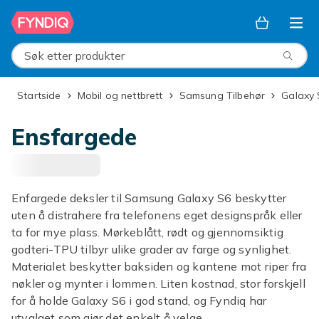
Hopp til hovedinnhold
Søk etter produkter
Startside
Mobil og nettbrett
Samsung Tilbehør
Galaxy
Ensfargede
Enfargede deksler til Samsung Galaxy S6 beskytter
uten å distrahere fra telefonens eget designspråk eller
ta for mye plass. Mørkeblått, rødt og gjennomsiktig
godteri-TPU tilbyr ulike grader av farge og synlighet.
Materialet beskytter baksiden og kantene mot riper fra
nøkler og mynter i lommen. Liten kostnad, stor forskjell
for å holde Galaxy S6 i god stand, og Fyndiq har
utvalget som gjør det enkelt å velge.