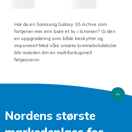
Har du en Samsung Galaxy S5 Active som
fortjener mer enn bare et liv i lommen? Gi den
en oppgradering som både beskytter og
imponerer! Med våre smarte lommebokdeksler
blir mobilen din en multifunksjonell
følgesvenn.
Et solid
samsung galaxy s5 active deksel
er
mer enn bare et beskyttende skall; det er din
personlige assistent. Tenk deg å ha bankkort,
førerkort og mobilen samlet på ett sted, alltid
lett tilgjengelig. Våre lommebokdeksler er
skreddersydd for din eventyrlystne telefon, og
Nordens største
gir den en robust innpakning mot hverdagens
slag og riper.
Velg et
samsung galaxy s5 active lommebok