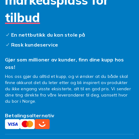
markedsplass for
som reflekterer din unike stil. Enten du
foretrekker en klassisk skinnlook eller et mer
tilbud
fargerikt design, har vi noe for enhver smak.
Hvert
lommebok deksel samsung galaxy s5
active
tilbyr ikke bare sikker lagring for dine
En nettbutikk du kan stole på
viktigste kort, men fungerer ofte også som en
Rask kundeservice
praktisk stativfunksjon, perfekt for videoer på
farten. Finn ditt nye
samsung galaxy s5
Gjør som millioner av kunder, finn dine kupp hos
active etui
og opplev den perfekte balansen
oss!
mellom funksjon og form.
Hos oss gjør du alltid et kupp, og vi ønsker at du både skal
Gjør din Samsung Galaxy S5 Active komplett
finne akkurat det du leter etter og bli inspirert av produkter
med et smart
deksel samsung galaxy s5
du ikke engang visste eksisterte, alt til en god pris. Vi sender
active
fra vårt utvalg. Beskytt mobilen,
dine ting direkte fra våre leverandører til deg, uansett hvor
du bor i Norge.
organiser hverdagen og vis frem din stil, alt i
ett elegant grep. Din telefon fortjener det
Betalingsalternativ
beste!