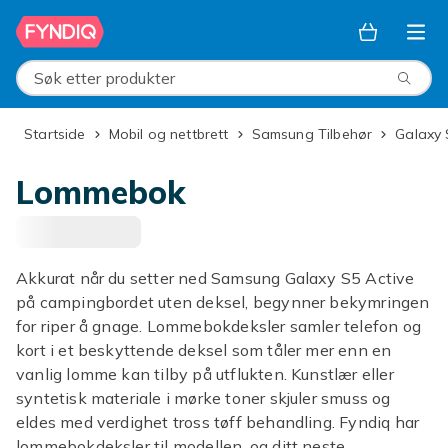
Hopp til hovedinnhold
Søk etter produkter
Startside
Mobil og nettbrett
Samsung Tilbehør
Galaxy
Lommebok
Akkurat når du setter ned Samsung Galaxy S5 Active
på campingbordet uten deksel, begynner bekymringen
for riper å gnage. Lommebokdeksler samler telefon og
kort i et beskyttende deksel som tåler mer enn en
vanlig lomme kan tilby på utflukten. Kunstlær eller
syntetisk materiale i mørke toner skjuler smuss og
eldes med verdighet tross tøff behandling. Fyndiq har
lommebokdeksler til modellen, og ditt neste