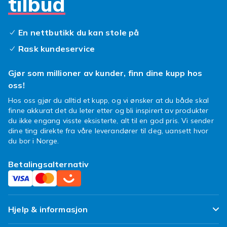
tilbud
plass selv under hard trening – finn dem billig
hos Fyndiq! Hvis du har spørsmål om
bestillingen din eller ønsker å klage på kjøpet
En nettbutikk du kan stole på
ditt, kan du kontakte Fyndiqs kundeservice, så
Rask kundeservice
hjelper vi deg med saken din.
Gjør som millioner av kunder, finn dine kupp hos
Sportsarmbånd Samsung Galaxy
oss!
S4 – skreddersydd, komfortabelt
Hos oss gjør du alltid et kupp, og vi ønsker at du både skal
og smidig
finne akkurat det du leter etter og bli inspirert av produkter
du ikke engang visste eksisterte, alt til en god pris. Vi sender
Den absolutt smidigste måten å ta med seg
dine ting direkte fra våre leverandører til deg, uansett hvor
telefonen på joggetur på er i et stilig
du bor i Norge.
sportsarmbånd fra Fyndiq. Vil du heller løfte
søppel? Å registrere treningsøktene dine er
Betalingsalternativ
den beste måten å se om du utvikler deg i
treningen – registrer dem på telefonen du har i
et stilig sportsarmbånd fra Fyndiq! Ved å bruke
sportsarmer reduserer du risikoen for å miste
Hjelp & informasjon
telefonen under trening, glemme den på