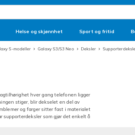
Helse og skjønnhet
Sport og fritid
B
alaxy S-modeller
Galaxy S3/S3 Neo
Deksler
Supporterdeksl
agtilhørighet hver gang telefonen ligger
gen stiger, blir dekselet en del av
blemer og farger sitter fast i materialet
r supporterdeksler som gjør det enkelt å