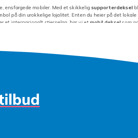
e, ensfargede mobiler. Med et skikkelig
supporterdeksel
bl
mbol på din urokkelige lojalitet. Enten du heier på det lokale
er et internasjonalt stjernelag, har vi et
mobil deksel
som pa
enskap. Disse dekslene er ikke bare for syns skyld; de gir o
g galaxy s3 deksel
den beskyttelsen den trenger mot hv
nk deg: et fall rett før kampstart, men mobilen er trygg! Vi 
g smuss som holdes på avstand, slik at du kan fokusere på 
n. Et nytt
samsung deksel
her gir deg en vinnvinn: stil og s
rekker dristige farger eller ikoniske logoer, finner du det re
y s3 her. Det er på tide å la din telefon matche din entusias
 du på? Vis din sjel, vis ditt lag, og gi din galaxy s3 det
elet den fortjener. La mobiltelefonen din bli en del av seier
tilbud