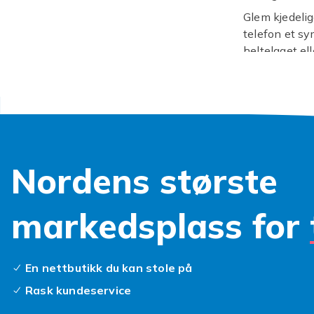
Glem kjedelig
telefon et sy
heltelaget ell
brennende lid
kjære
samsun
små uhell. Te
riper, støt o
eller feiringe
Enten du foret
Nordens største
for din galax
Så, hva venter
supporterdeks
markedsplass for
En nettbutikk du kan stole på
Rask kundeservice