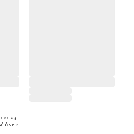
bunen og
så å vise