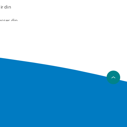
ir din
sser din
gså din
erdagens
snakker
kampen
ikkerhet.
tte
deksel
me!
sbrølet!