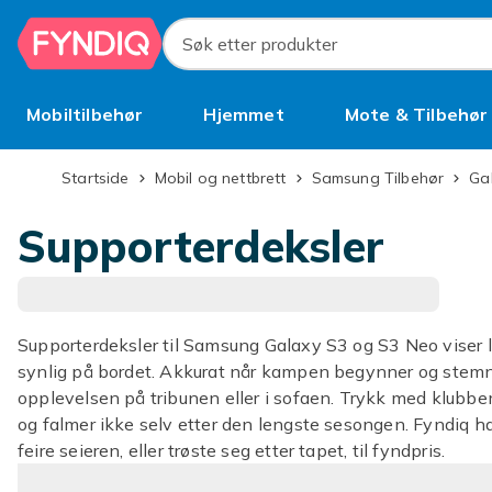
Hopp til hovedinnhold
Søk etter produkter
Mobiltilbehør
Hjemmet
Mote & Tilbehør
Brukt
Startside
Mobil og nettbrett
Samsung Tilbehør
G
Supporterdeksler
Supporterdeksler til Samsung Galaxy S3 og S3 Neo viser l
synlig på bordet. Akkurat når kampen begynner og stemnin
opplevelsen på tribunen eller i sofaen. Trykk med klubbem
og falmer ikke selv etter den lengste sesongen. Fyndiq ha
feire seieren, eller trøste seg etter tapet, til fyndpris.