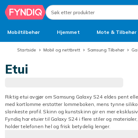
Hopp til hovedinnhold
Søk etter produkter
Mobiltilbehør
Hjemmet
Mote & Tilbehør
Brukt
Startside
Mobil og nettbrett
Samsung Tilbehør
G
Etui
Riktig etui avgjør om Samsung Galaxy S24 eldes pent ell
med kortlomme erstatter lommeboken, mens tynne siliko
slankeste profil. Skinn og kunstskinn gir en mer eksklusiv 
Fyndiq har etuier til Galaxy S24 i flere stiler og materialer,
holder telefonen hel og frisk betydelig lenger.