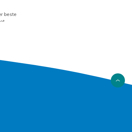
er beste
mot
 lommen.
tidig som
n som
laxy S24
t
S24
terialer
n telefon
her din
 den
obilen