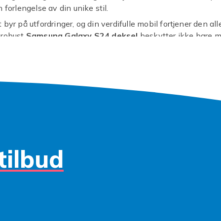
 forlengelse av din unike stil.
byr på utfordringer, og din verdifulle mobil fortjener den all
 robust
Samsung Galaxy S24 deksel
beskytter ikke bare 
all, men også mot skjemmende riper fra nøkler og mynter i
eten av å legge telefonen fra deg uten bekymring for
er. Våre etuier er designet for å gi optimal beskyttelse sam
og porter forblir lett tilgjengelige. Du får en trygg følgesven
.
trekker en minimalistisk look, et fargerikt design eller et
Ga
ra funksjoner som kortholder, har vi noe som passer deg. E
 enn bare et skall; det er et statement. Velg mellom ulike ma
ær eller slitesterk plast, alle med det felles målet å holde di
tilbud
antastisk ut. Finn det perfekte
Samsung S24 etui
som matc
ne behov, enten du er på jobb, reise eller ute med venner.
en glippe til å gi din Samsung Galaxy S24 den beskyttelsen
k ned i vårt utvalg og finn etuiet som roper 'deg' og holder m
!