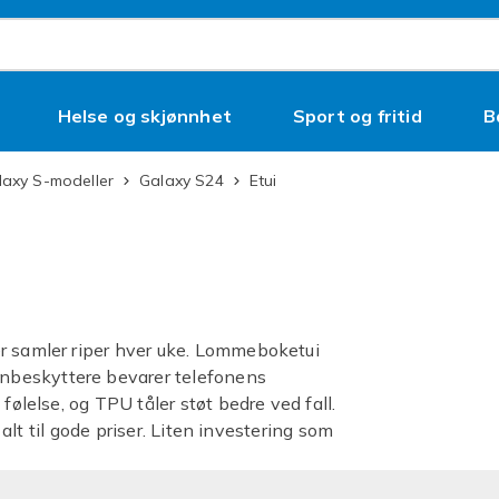
Helse og skjønnhet
Sport og fritid
B
alaxy S-modeller
Galaxy S24
Etui
er samler riper hver uke. Lommeboketui
nbeskyttere bevarer telefonens
følelse, og TPU tåler støt bedre ved fall.
 alt til gode priser. Liten investering som