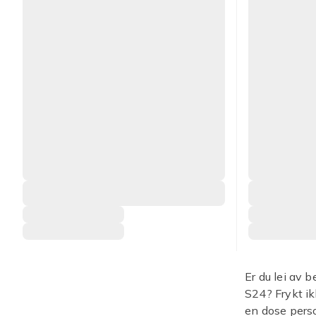
Er du lei av 
S24? Frykt i
en dose perso