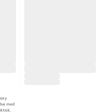
laxy
else med
ktisk,