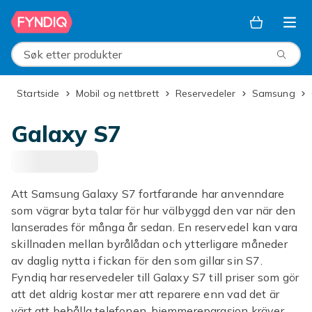
Hopp til hovedinnhold
Søk etter produkter
Startside
Mobil og nettbrett
Reservedeler
Samsung
Galaxy S7
Att Samsung Galaxy S7 fortfarande har anvenndare
som vägrar byta talar för hur välbyggd den var när den
lanserades för många år sedan. En reservedel kan vara
skillnaden mellan byrålådan och ytterligare måneder
av daglig nytta i fickan för den som gillar sin S7.
Fyndiq har reservedeler till Galaxy S7 till priser som gör
att det aldrig kostar mer att reparere enn vad det är
värt att behålla telefonen. hjemmereparasjon kräver