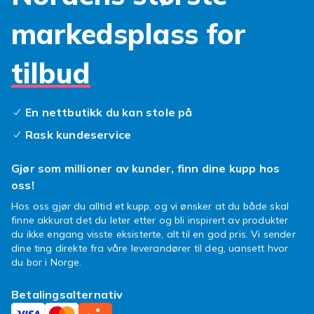
eller et batteri som tømmes raskere enn en
markedsplass for
sprudlende brusflaske. Derfor tilbyr vi et bredt
utvalg av
samsung galaxy s7 deler
, inkludert
en ny
samsung galaxy s7 skjerm
som
tilbud
gjenoppretter den krystallklare visningen.
Trenger du mer strøm, finner du også et
samsung galaxy s7 batteri
som holder
En nettbutikk du kan stole på
dagen ut, og vel så det.
Rask kundeservice
Gi din trofaste enhet en fortjent oppgradering.
Bla gjennom vårt utvalg av
galaxy s7 deler
og
Gjør som millioner av kunder, finn dine kupp hos
finn akkurat det du trenger for å få mobilen din
oss!
til å skinne igjen. Enklere blir det ikke!
Hos oss gjør du alltid et kupp, og vi ønsker at du både skal
finne akkurat det du leter etter og bli inspirert av produkter
du ikke engang visste eksisterte, alt til en god pris. Vi sender
dine ting direkte fra våre leverandører til deg, uansett hvor
du bor i Norge.
Betalingsalternativ