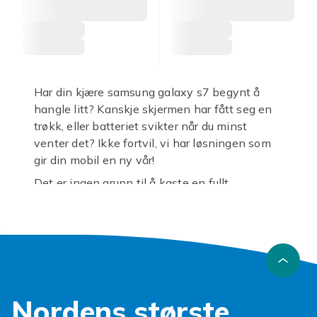
Har din kjære samsung galaxy s7 begynt å
hangle litt? Kanskje skjermen har fått seg en
trøkk, eller batteriet svikter når du minst
venter det? Ikke fortvil, vi har løsningen som
gir din mobil en ny vår!
Det er ingen grunn til å kaste en fullt
funksjonell telefon bare fordi en liten del
streiker. Med våre
reservedeler samsung
galaxy s7
kan du enkelt puste nytt liv i din
gamle følgesvenn. Enten du er en handy fikser
eller ønsker å spare penger på reparasjoner,
har vi de riktige komponentene for deg.
Nordens største
Vi forstår frustrasjonen med en knust skjerm