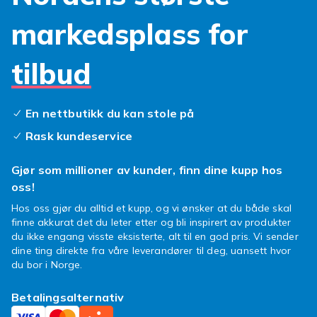
verdens undergang. Med en ny skjerm kan du
markedsplass for
igjen nyte skarpe bilder og responsiv berøring,
akkurat som da telefonen var ny. Vi har også
alle nødvendige
Samsung A20 deler
for de
tilbud
små, men viktige reparasjonene.
Og la oss snakke om strøm! Et trøtt
Galaxy
En nettbutikk du kan stole på
A20 batteri
kan gjøre selv den mest
tålmodige bruker frustrert. Bytt ut det gamle
Rask kundeservice
batteriet og opplev en mobil som holder
koken hele dagen. Med våre
Galaxy A20
Gjør som millioner av kunder, finn dine kupp hos
reservedeler
er det enklere enn du tror å få
oss!
tilbake mobillykken. Hvorfor kjøpe nytt når du
Hos oss gjør du alltid et kupp, og vi ønsker at du både skal
kan reparere?
finne akkurat det du leter etter og bli inspirert av produkter
du ikke engang visste eksisterte, alt til en god pris. Vi sender
Så, hva venter du på? Dykk inn i vårt utvalg og
dine ting direkte fra våre leverandører til deg, uansett hvor
gi din Samsung Galaxy A20 den
du bor i Norge.
oppmerksomheten den fortjener. En frisk
mobil er bare noen klikk unna!
Betalingsalternativ