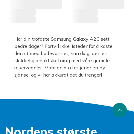
Har din trofaste Samsung Galaxy A20 sett
bedre dager? Fortvil ikke! Istedenfor å kaste
den ut med badevannet, kan du gi den en
skikkelig ansiktsløftning med våre geniale
reservedeler. Mobilen din fortjener en ny
sjanse, og vi har akkurat det du trenger!
Enten det er en sprukket skjerm eller et batteri
som synger på siste verset, har vi løsningen
for deg. Vårt sortiment av
Samsung Galaxy
A20 reservedeler
er nøye utvalgt for å hjelpe
deg med å puste nytt liv i din enhet. Tenk så
gøy å fikse mobilen selv!
Nordens største
En ødelagt
Galaxy A20 skjerm
er ingen