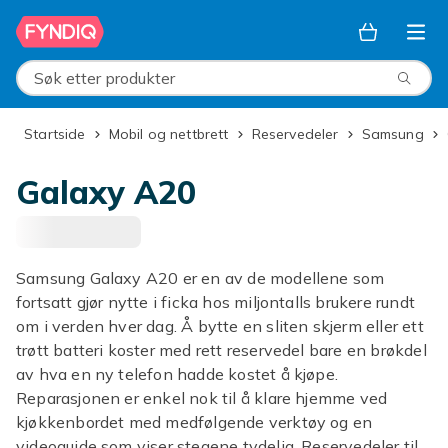
Hopp til hovedinnhold
Søk etter produkter
Startside
Mobil og nettbrett
Reservedeler
Samsung
Galaxy A20
Samsung Galaxy A20 er en av de modellene som
fortsatt gjør nytte i ficka hos miljontalls brukere rundt
om i verden hver dag. Å bytte en sliten skjerm eller ett
trøtt batteri koster med rett reservedel bare en brøkdel
av hva en ny telefon hadde kostet å kjøpe.
Reparasjonen er enkel nok til å klare hjemme ved
kjøkkenbordet med medfølgende verktøy og en
videoguide som viser stegene tydelig. Reservedeler til