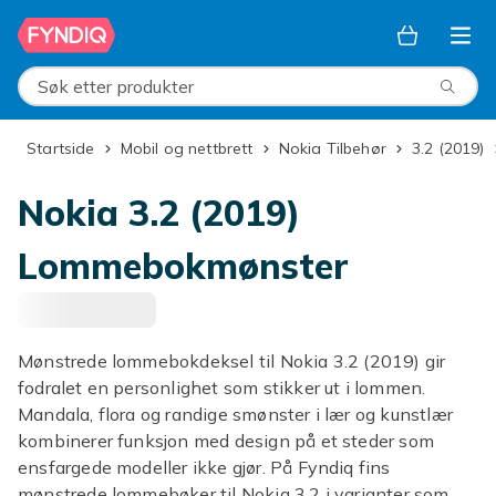
Hopp til hovedinnhold
Søk etter produkter
Startside
Mobil og nettbrett
Nokia Tilbehør
3.2 (2019)
Nokia 3.2 (2019)
Lommebokmønster
Mønstrede lommebokdeksel til Nokia 3.2 (2019) gir
fodralet en personlighet som stikker ut i lommen.
Mandala, flora og randige smønster i lær og kunstlær
kombinerer funksjon med design på et steder som
ensfargede modeller ikke gjør. På Fyndiq fins
mønstrede lommebøker til Nokia 3.2 i varianter som