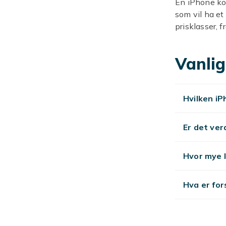
En iPhone ko
som vil ha et 
prisklasser, f
holder. Mange 
Slik velg
Vanlig
Tenk på hvord
og de nyeste
Hvilken iP
fint til samt
lagringsstørr
flere modelle
Er det ver
iPhone 
Hvor mye l
Hos Fyndiq fi
uansett budsj
Hva er for
penger, mens 
skjermbeskytt