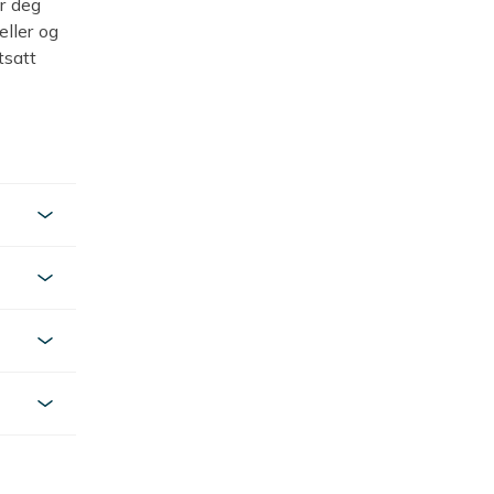
r deg
eller og
tsatt
pris.
t kamera
 rekker
sen på
tiv
il spare
ksel,