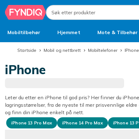
Hopp til hovedinnhold
Søk etter produkter
Mobiltilbehør
Hjemmet
Mote & Tilbehør
Brukt
Startside
Mobil og nettbrett
Mobiltelefoner
iPhone
iPhone
Leter du etter en iPhone til god pris? Her finner du iPhone 
lagringsstørrelser, fra de nyeste til mer prisvennlige eld
og finn din iPhone enkelt på nett.
iPhone 13 Pro Max
iPhone 14 Pro Max
iPhone 13 P