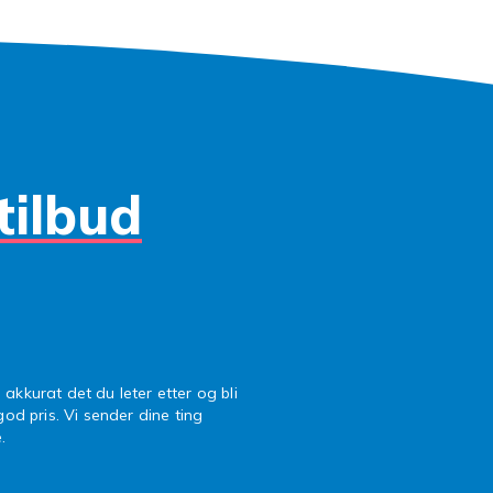
Phone på nett
hone i ulike modeller, farger og lagring og finn en god pris
rsk også andre merker som
Samsung
,
Xiaomi
og
OnePlus
, se
obiltelefoner
eller se på
nettbrett
.
tilbud
 akkurat det du leter etter og bli
 god pris. Vi sender dine ting
.