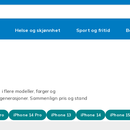
Helse og skjønnhet
Sport og fritid
B
i flere modeller, farger og
re generasjoner. Sammenlign pris og stand
ro
iPhone 14 Pro
iPhone 13
iPhone 14
iPhone 1