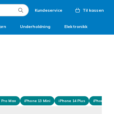
Kundeservice
Til kassen
arn
Underholdning
Elektronikk
Kampanjer
5 Pro Max
iPhone 13 Mini
iPhone 14 Plus
iPhone 15 