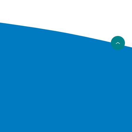
 hos
 hele