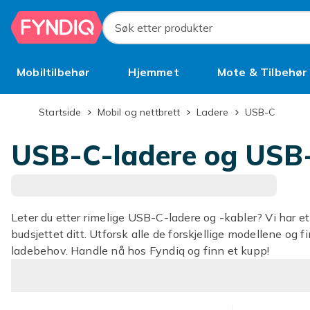
Hopp til hovedinnhold
Søk etter produkter
Mobiltilbehør
Hjemmet
Mote & Tilbehør
Brukt
Startside
Mobil og nettbrett
Ladere
USB-C
USB-C-ladere og USB
Leter du etter rimelige USB-C-ladere og -kabler? Vi har e
budsjettet ditt. Utforsk alle de forskjellige modellene og 
ladebehov. Handle nå hos Fyndiq og finn et kupp!