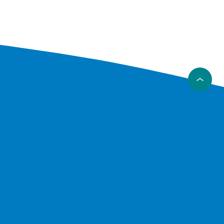
heter til
jente
re
jente
re
jente
re
jente
re
jente