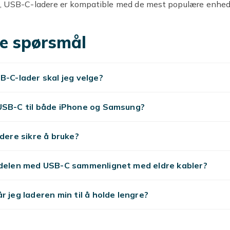
 USB-C-ladere er kompatible med de mest populære enhed
 du et bredt sortiment af usb-c-kabel, usb-c-ladere til alltid
e spørsmål
 og hurtiglading
B-C-lader skal jeg velge?
ere er kompatible med iPhone 15+, Samsung Galaxy, iPad
urtiglading.
USB-C til både iPhone og Samsung?
s lading
adere sikre å bruke?
kompatible med alle telefoner med trådløs ladestøtte. MagSa
med iPhone 12+.
rdelen med USB-C sammenlignet med eldre kabler?
lading
r jeg laderen min til å holde lengre?
 er kompatible med iPhone (USB PD) og Samsung (Super Fas
ekk telefonens protokoll.