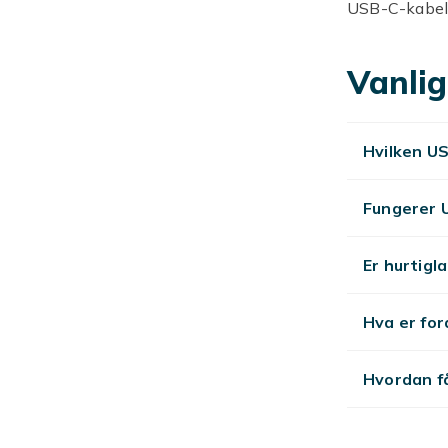
USB-C-kabel,
Fyndiq finner
priser.
Vanlig
USB-C
Hvilken US
USB-C PD-lad
MacBook for h
Fungerer 
Trådlø
Er hurtigl
Qi-ladere er 
kompatibelt 
Hva er fo
Hurtig
Hvordan få
Hurtigladere
Charging). Sj