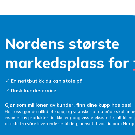
Handl
Hos Fyndiq fi
altid gode pri
Hos Fyndiq fi
Nordens største
merker til alt
ladeprotokolle
markedsplass for
Hos Fyndiq fi
merker til alt
ladeprotokolle
En nettbutikk du kan stole på
Hos Fyndiq fi
Rask kundeservice
merker til alt
ladeprotokolle
Gjør som millioner av kunder, finn dine kupp hos oss!
Hos Fyndiq fi
Hos oss gjør du alltid et kupp, og vi ønsker at du både skal finne
merker til alt
inspirert av produkter du ikke engang visste eksisterte, alt til en
ladeprotokolle
direkte fra våre leverandører til deg, uansett hvor du bor i Norge
Hos Fyndiq fi