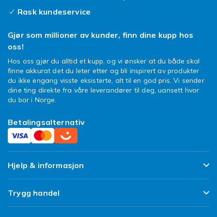
iphonedeksel får du det beste fra to verdener:
Rask kundeservice
optimal sikkerhet pakket inn i et design som
får folk til å snu seg. Velg mellom ulike
Gjør som millioner av kunder, finn dine kupp hos
materialer og funksjoner, fra slanke
oss!
silikondeksler til mer robuste etuier med
Hos oss gjør du alltid et kupp, og vi ønsker at du både skal
kortplasser.
finne akkurat det du leter etter og bli inspirert av produkter
Å finne det riktige deksel til iphone skal være
du ikke engang visste eksisterte, alt til en god pris. Vi sender
en morsom opplevelse, ikke en kjedelig plikt.
dine ting direkte fra våre leverandører til deg, uansett hvor
du bor i Norge.
Vårt brede sortiment sørger for at du enkelt
kan finne et design som komplementerer din
Betalingsalternativ
garderobe eller humør. Et nytt iphonedeksel er
en enkel måte å oppgradere utseendet på
telefonen din, uten å tømme lommeboken.
Så, hva venter du på? Dykk ned i vår
Hjelp & informasjon
spennende kolleksjon av mønstrede
iphoneetui og finn din nye favoritt. La din
Ofte stilte spørsmål
Trygg handel
iphone xxs skinne med et design som er like
Spor pakken min
unikt som deg!
Fornøyd kunde-løfte