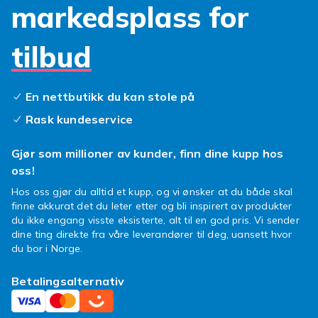
markedsplass for
Disse er designet for å absorbere støt og
fordele kraften, slik at selve mobilen slipper
unna skader. Et kraftig
panserglass Huawei
tilbud
Y5p
gir en nesten usynlig barriere som
beskytter mot det meste, uten å påvirke
berøringsfølsomheten eller skjermens klarhet.
En nettbutikk du kan stole på
Å investere i riktig
skjermbeskytter Huawei
Rask kundeservice
Y5p
er et essensielt
Huawei Y5p tilbehør
som forbedrer brukeropplevelsen og eliminerer
Gjør som millioner av kunder, finn dine kupp hos
bekymringen for skader.
oss!
For best resultat, rengjør skjermen grundig før
Hos oss gjør du alltid et kupp, og vi ønsker at du både skal
montering. Fjern støv og fett med de
finne akkurat det du leter etter og bli inspirert av produkter
medfølgende klutene. Plasser beskytteren
du ikke engang visste eksisterte, alt til en god pris. Vi sender
forsiktig og la den feste seg. Eventuelle
dine ting direkte fra våre leverandører til deg, uansett hvor
du bor i Norge.
luftbobler kan presses ut mot kantene.
Ikke la et uhell ødelegge mobilopplevelsen. Gi
Betalingsalternativ
din Huawei Y5p den skjermbeskyttelsen den
fortjener i dag. Surf trygt videre med en skjerm