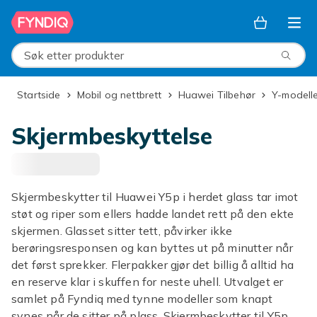
Hopp til hovedinnhold
Søk etter produkter
Startside
Mobil og nettbrett
Huawei Tilbehør
Y-modell
Skjermbeskyttelse
Skjermbeskytter til Huawei Y5p i herdet glass tar imot
støt og riper som ellers hadde landet rett på den ekte
skjermen. Glasset sitter tett, påvirker ikke
berøringsresponsen og kan byttes ut på minutter når
det først sprekker. Flerpakker gjør det billig å alltid ha
en reserve klar i skuffen for neste uhell. Utvalget er
samlet på Fyndiq med tynne modeller som knapt
synes når de sitter på plass. Skjermbeskytter til Y5p