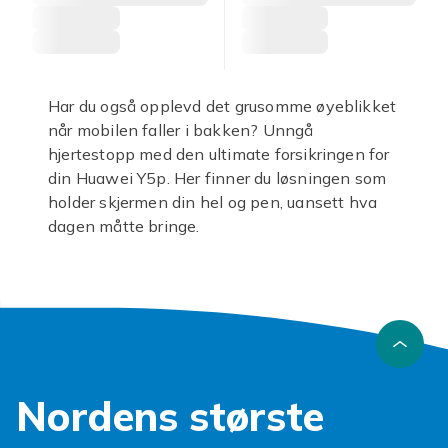
Har du også opplevd det grusomme øyeblikket
når mobilen faller i bakken? Unngå
hjertestopp med den ultimate forsikringen for
din Huawei Y5p. Her finner du løsningen som
holder skjermen din hel og pen, uansett hva
dagen måtte bringe.
En ripe i skjermen er ikke bare irriterende, det
kan også redusere mobilens verdi. Med en
robust
Huawei Y5p skjermbeskytter
kan du
puste lettet ut. Vårt utvalg gir deg tryggheten
du trenger, enten det er nøklene i lomma eller
et uventet stup fra bordkanten som truer.
Nordens største
Vi tilbyr alt fra tynne filmer til solide varianter
som et
Huawei Y5p beskyttelsesglass
.