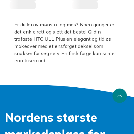
Er du lei av mønstre og mas? Noen ganger er
det enkle rett og slett det beste! Gi din
trofaste HTC U11 Plus en elegant og tidløs
makeover med et ensfarget deksel som
snakker for seg selv. En frisk farge kan si mer
enn tusen ord.
Her hos Fyndiq finner du det perfekte
HTC
U11 Plus deksel
for deg som verdsetter rene
linjer og klassisk design. Enten du foretrekker
en dyp midnattsblå, en frisk mintgrønn eller
en nøytral grå, har vi fargen som
komplementerer din personlige stil. Et
Nordens største
ensfarget
deksel HTC U11 Plus
er ikke bare
en fryd for øyet; det gir også viktig beskyttelse
mot hverdagens små uhell som riper, støt og