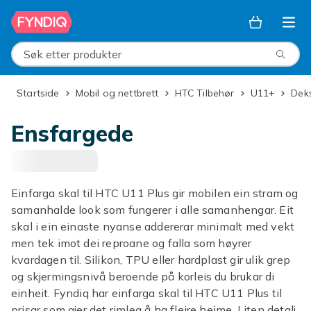
Hopp til hovedinnhold
Søk etter produkter
Startside
Mobil og nettbrett
HTC Tilbehør
U11+
Dek
Ensfargede
Einfarga skal til HTC U11 Plus gir mobilen ein stram og
samanhalde look som fungerer i alle samanhengar. Eit
skal i ein einaste nyanse addererar minimalt med vekt
men tek imot dei reproane og falla som høyrer
kvardagen til. Silikon, TPU eller hardplast gir ulik grep
og skjermingsnivå beroende på korleis du brukar di
einheit. Fyndiq har einfarga skal til HTC U11 Plus til
prisar som gjer det rimleg å ha fleire heime. Liten detalj,