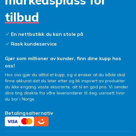
markedsplass for
fall.
Våre ensfargede deksler er designet for å sitte
tilbud
som et skudd, med presise utskjæringer som
gir full tilgang til alle knapper, porter og
kamera. Du slipper irritasjonen med deksler
En nettbutikk du kan stole på
som hindrer funksjonalitet. Et solid
HTC U11+
Rask kundeservice
deksel
i en enkelt farge holder telefonen din
trygg, samtidig som den beholder sitt slanke
Gjør som millioner av kunder, finn dine kupp hos
utseende. Se vårt store utvalg av
HTC deksel
i
oss!
silikon og hardplast, materialer som gir godt
Hos oss gjør du alltid et kupp, og vi ønsker at du både skal
grep og lang levetid. Finn det ideelle
deksel til
finne akkurat det du leter etter og bli inspirert av produkter
HTC U11 Plus
som matcher din unike
du ikke engang visste eksisterte, alt til en god pris. Vi sender
personlighet og behov.
dine ting direkte fra våre leverandører til deg, uansett hvor
du bor i Norge.
Klar for å gi mobilen din en fargeboost? Dykk
ned i vårt fargerike utvalg og finn det
Betalingsalternativ
ensfargede dekslet som får din HTC U11 Plus
til å skinne. Enkelt, elegant og helt deg!