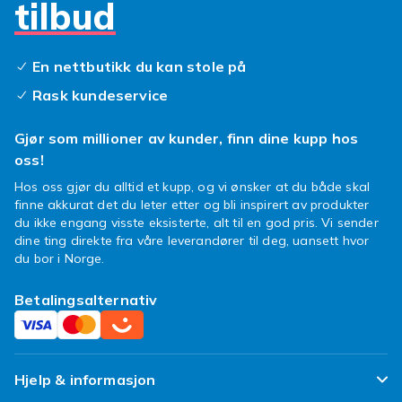
tilbud
selfie, kan det være fint å ha et
personverndeksel til mobilen din. Dette betyr
at du rolig kan jobbe med telefonen uten å
En nettbutikk du kan stole på
bekymre deg for nysgjerrige øyne! Et godt
Rask kundeservice
personverndeksel beskytter også HTC-en din
mot smuss og rusk.
Gjør som millioner av kunder, finn dine kupp hos
oss!
Hos oss gjør du alltid et kupp, og vi ønsker at du både skal
finne akkurat det du leter etter og bli inspirert av produkter
du ikke engang visste eksisterte, alt til en god pris. Vi sender
dine ting direkte fra våre leverandører til deg, uansett hvor
du bor i Norge.
Betalingsalternativ
Hjelp & informasjon