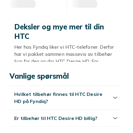
Deksler og mye mer til din
HTC
Her hos Fyndiq liker vi HTC-telefoner. Derfor
har vi pakket sammen massevis av tilbehør
kun for deg og din HTC Desire HD. For
eksempel finner du harde deksler i mange
Vanlige spørsmål
stilige farger, silikondeksler og praktiske
skjermer for personvern. Vi har også praktiske
lommebokdeksler hvor du enkelt får plass til
Hvilket tilbehør finnes til HTC Desire
alt du trenger i hverdagen. Mobil, kredittkort,
HD på Fyndiq?
ID og visittkort i ett smart deksel. Du finner alt
tilbehøret du noen gang trenger her, og til
gode priser også! Å kjøpe ting på nett skal
Er tilbehør til HTC Desire HD billig?
være enkelt og billig.