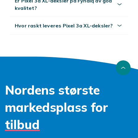
Er Pixel 3a XL-deksler på Fyndiq av god
kvalitet?
Hvor raskt leveres Pixel 3a XL-deksler?
Nordens største
markedsplass for
tilbud