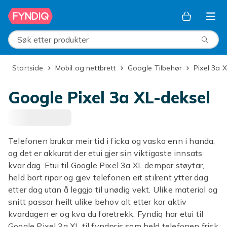
Hopp til hovedinnhold
Søk etter produkter
Startside
Mobil og nettbrett
Google Tilbehør
Pixel 3a 
Google Pixel 3a XL-deksel
Telefonen brukar meir tid i ficka og vaska enn i handa,
og det er akkurat der etui gjer sin viktigaste innsats
kvar dag. Etui til Google Pixel 3a XL dempar støytar,
held bort ripar og gjev telefonen eit stilrent ytter dag
etter dag utan å leggja til unødig vekt. Ulike material og
snitt passar heilt ulike behov alt etter kor aktiv
kvardagen er og kva du foretrekk. Fyndiq har etui til
Google Pixel 3a XL til fyndpris som held telefonen frisk