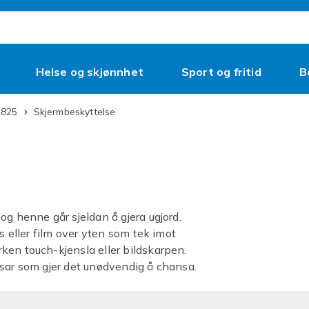
Helse og skjønnhet
Sport og fritid
B
o 825
Skjermbeskyttelse
og henne går sjeldan å gjera ugjord.
s eller film over yten som tek imot
ken touch-kjensla eller bildskarpen.
prisar som gjer det unødvendig å chansa.
.