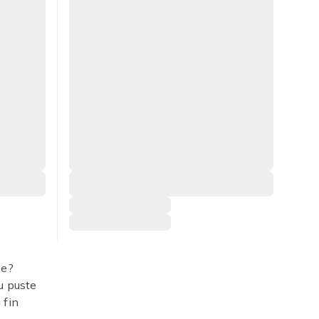
me?
u puste
 fin