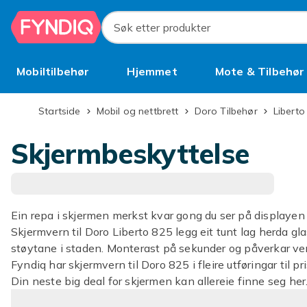
Hopp til hovedinnhold
Søk etter produkter
Mobiltilbehør
Hjemmet
Mote & Tilbehør
Brukt
Startside
Mobil og nettbrett
Doro Tilbehør
Libert
Skjermbeskyttelse
Ein repa i skjermen merkst kvar gong du ser på displayen 
Skjermvern til Doro Liberto 825 legg eit tunt lag herda gla
støytane i staden. Monterast på sekunder og påverkar ver
Fyndiq har skjermvern til Doro 825 i fleire utføringar til 
Din neste big deal for skjermen kan allereie finne seg her