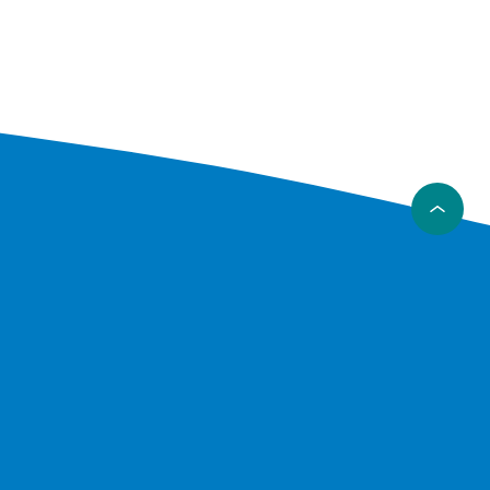
lse
i dag
e for stor