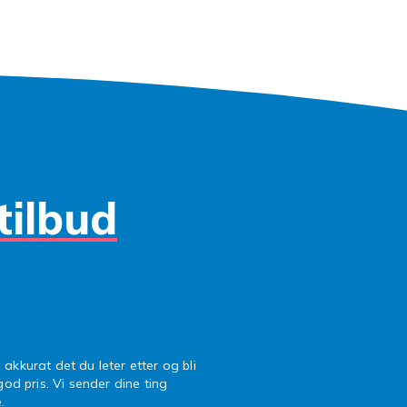
 ødelegge mobilopplevelsen. Invester i en god
ripebeskytte
ro Liberto 825 uten bekymringer. Det er en liten pris å betal
tilbud
 akkurat det du leter etter og bli
 god pris. Vi sender dine ting
.