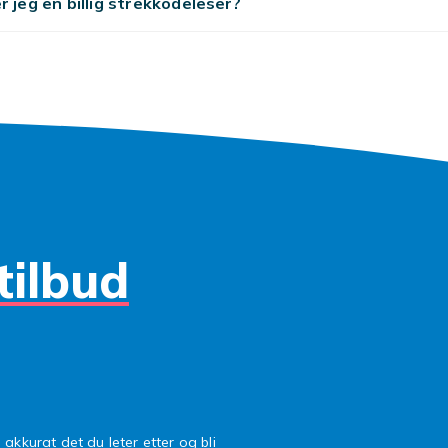
r jeg en billig strekkodeleser?
tilbud
 akkurat det du leter etter og bli