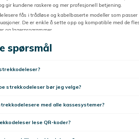
 og gir kundene raskere og mer profesjonell betjening.
elesere fås i trådløse og kabelbaserte modeller som passer t
tuasjoner. De er enkle å sette opp og kompatible med de fle
r og lagerprogrammer.
håndtering og rask kundebetjening starter med riktig utstyr.
e spørsmål
r er en god investering for alle som håndterer varesalg dagl
 butikk, på lager eller i mobile salgssituasjoner.
trekkodeleser er en investering som raskt betaler seg gje
 strekkodeleser?
er og færre feil i varehåndteringen og lagerstyringen.
smateriale
,
kassaskuff
,
kasser og poser
,
kassaapparat
,
etike
pe strekkodeleser bør jeg velge?
strekkodelesere med alle kassesystemer?
rekkodeleser lese QR-koder?