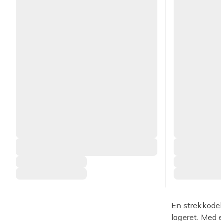
En strekkodel
lageret. Med 