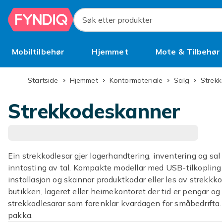
Hopp til hovedinnhold
Søk etter produkter
Mobiltilbehør
Hjemmet
Mote & Tilbehør
Brukt
Startside
Hjemmet
Kontormateriale
Salg
Strek
Strekkodeskanner
Ein strekkodlesar gjer lagerhandtering, inventering og sa
inntasting av tal. Kompakte modellar med USB-tilkopling 
installasjon og skannar produktkodar eller les av strekkk
butikken, lageret eller heimekontoret der tid er pengar og 
strekkodlesarar som forenklar kvardagen for småbedrifta. S
pakka.