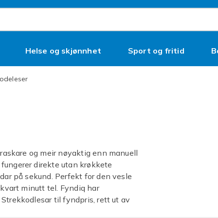
Helse og skjønnhet
Sport og fritid
B
kodeleser
l raskare og meir nøyaktig enn manuell
fungerer direkte utan krøkkete
odar på sekund. Perfekt for den vesle
kvart minutt tel. Fyndiq har
trekkodlesar til fyndpris, rett ut av