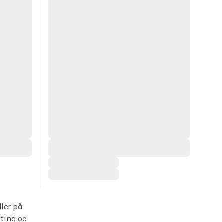
ller på
tting og