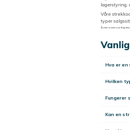
lagerstyring,
Våre strekkod
typer salgssi
kassasysteme
Effektiv vare
Vanlig
strekkodelese
enten det er i
En moderne s
Hva er en
tidsbesparels
Se også:
salg
Hvilken ty
Fungerer 
Kan en st