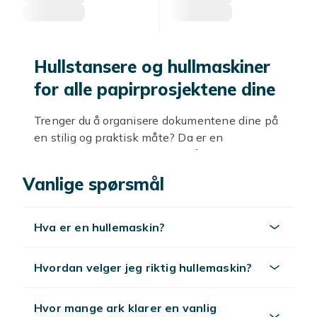
Hullstansere og hullmaskiner
for alle papirprosjektene dine
Trenger du å organisere dokumentene dine på
en stilig og praktisk måte? Da er en
hullstanser et must for deg! I vårt sortiment
finner du hullstansere og hullmaskiner som
Vanlige spørsmål
gjør det enkelt å lage perfekte hull i papirene
dine, enten det er til skolearbeid,
kontordokumenter eller dine kreative
Hva er en hullemaskin?
prosjekter hjemme.
Hullstansere er både enkle å bruke og
Hvordan velger jeg riktig hullemaskin?
effektive, noe som gjør dem til en uunnværlig
del av kontorutstyret ditt. Fra enkle modeller
Hvor mange ark klarer en vanlig