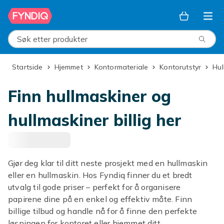
Hopp til hovedinnhold
Søk etter produkter
Startside
Hjemmet
Kontormateriale
Kontorutstyr
H
Finn hullmaskiner og
hullmaskiner billig her
Gjør deg klar til ditt neste prosjekt med en hullmaskin
eller en hullmaskin. Hos Fyndiq finner du et bredt
utvalg til gode priser – perfekt for å organisere
papirene dine på en enkel og effektiv måte. Finn
billige tilbud og handle nå for å finne den perfekte
løsningen for kontoret eller hjemmet ditt.