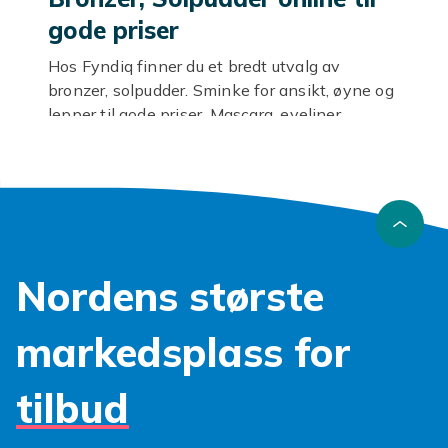
gode priser
Hos Fyndiq finner du et bredt utvalg av
bronzer, solpudder. Sminke for ansikt, øyne og
lepper til gode priser. Mascara, eyeliner,
foundation, leppestift og mer.
Farger og finishes
Fra klassiske nyanser til trendy farger. Matt,
satin, shimmer og metallic. Velg etter hudtype
og stil.
Nordens største
Utforsk mer
markedsplass for
Se
sminke
.
tilbud