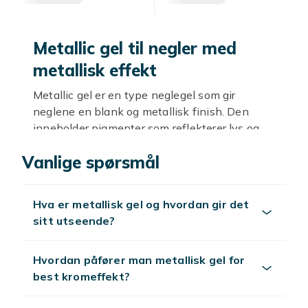
Metallic gel til negler med
metallisk effekt
Metallic gel er en type neglegel som gir
neglene en blank og metallisk finish. Den
inneholder pigmenter som reflekterer lys og
skaper et uttrykk som ligner polert metall.
Vanlige spørsmål
Metalliske negler er et populært valg for den
som ønsker et glamorøst og moderne
utseende.
Hva er metallisk gel og hvordan gir det
Gull, sølv og rose gold
sitt utseende?
Gull og sølv er de mest klassiske metalliske
Hvordan påfører man metallisk gel for
nyansene og passer til mange outfits. Rose
best kromeffekt?
gold er de siste årene blitt et av de mest
populære valgene. Prøv å kombinere metallic