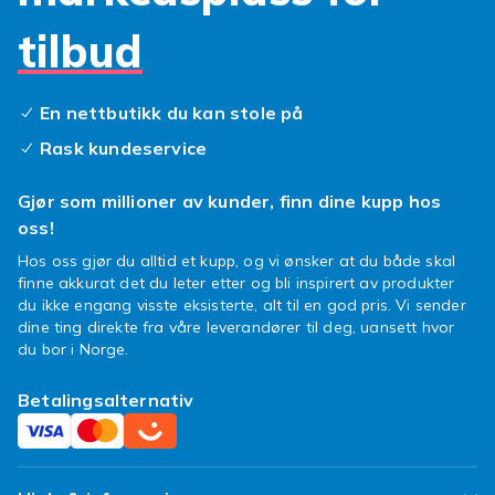
tilbud
Kjøp metallic gel hos Fyndiq
Hos Fyndiq finner du metallic gel i et bredt
sortiment til gode priser med alltid billig frakt.
En nettbutikk du kan stole på
Velg mellom gull, sølv, chrome og mange flere
Rask kundeservice
metalliske nyanser for profesjonelle negler
hjemme.
Gjør som millioner av kunder, finn dine kupp hos
Negler er en viktig del av ditt personlige
oss!
uttrykk og en essensiell del av den daglige
Hos oss gjør du alltid et kupp, og vi ønsker at du både skal
hygienen og pleien. Å ha vakre, velstelte
finne akkurat det du leter etter og bli inspirert av produkter
negler krever de riktige produktene og den
du ikke engang visste eksisterte, alt til en god pris. Vi sender
dine ting direkte fra våre leverandører til deg, uansett hvor
riktige teknikken. Med et godt utvalg av
du bor i Norge.
neglepleieprodukter kan du oppnå
profesjonelle resultater hjemme uten å besøke
Betalingsalternativ
en salong. Enten du foretrekker naturlige
negler, gelnegler, akrylnegler eller kunstige
negler, finner du alt du trenger i vårt brede
sortiment. Neglepleie handler ikke bare om