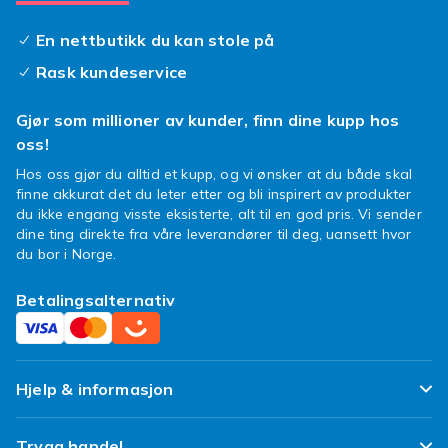
brukes som et supplement – ​​da er de mest
En nettbutikk du kan stole på
effektive til formålet! Hvis du har spørsmål om
bestillingen din eller ønsker å klage på kjøpet
Rask kundeservice
ditt, kan du kontakte Fyndiqs kundeservice, så
hjelper vi deg med saken din. Vær imidlertid
Gjør som millioner av kunder, finn dine kupp hos
oppmerksom på at forseglede varer ikke er
oss!
inkludert i angreretten hos Fyndiq hvis
Hos oss gjør du alltid et kupp, og vi ønsker at du både skal
forseglingen er brutt.
finne akkurat det du leter etter og bli inspirert av produkter
du ikke engang visste eksisterte, alt til en god pris. Vi sender
Munnskyll og munnspray er et
dine ting direkte fra våre leverandører til deg, uansett hvor
godt supplement
du bor i Norge.
Hvis du vil ta vare på din munnhelse, ha frisk
Betalingsalternativ
pust og også redusere risikoen for hull i
tennene, bør du virkelig investere i et godt
munnskyll. Velg et fluorberiket munnskyll og
kombiner det med en frisk munnspray som du
Hjelp & informasjon
kan ta med deg i løpet av dagen, slik at du
ikke trenger å bekymre deg for hvitløksånde
Ofte stilte spørsmål
Trygg handel