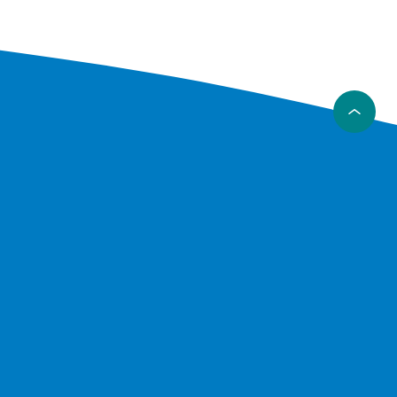
er
et symbol
åp,
 elefant
itt og til
– men
 ører å
ett stil