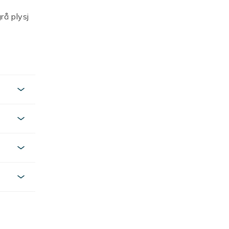
rå plysj
te
tilling –
ed seg i
lbringe
er
arns
ntyrlig
 en