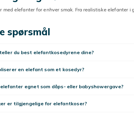
r med elefanter for enhver smak. Fra realistiske elefanter i g
le modeller i pastellfarger, med sløyfer, pysjamas eller broder
 sitter oppreist og har logrende ører, andre ligger ned i hviles
e spørsmål
kosete og fulle av personlighet. De mindre er perfekte å ta m
barnevognen, mens de større modellene inviterer deg til å ti
rioder i sengen eller på sofaen.
eller du best elefantkosedyrene dine?
yr med elefanter som
liserer en elefant som et kosedyr?
merat, interiørdekorasjon ell
relefanter egnet som dåps- eller babyshowergave?
amerat
fant kan fylle mange funksjoner. De passer like godt i et b
ger er tilgjengelige for elefantkoser?
om på en hylle som dekorasjon. Mange barn bruker
tene sine som et trygt sted ved leggetid – eller som en eve
hverdagen. Deres rolige uttrykk og myke følelse gjør dem til
t for alt fra lek til hvile.