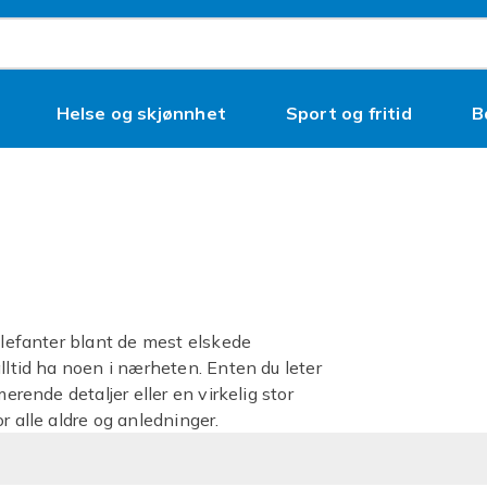
Helse og skjønnhet
Sport og fritid
B
eelefanter blant de mest elskede
lltid ha noen i nærheten. Enten du leter
erende detaljer eller en virkelig stor
r alle aldre og anledninger.