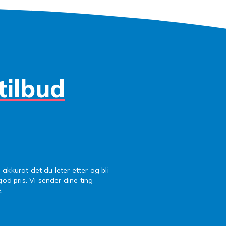
elefant – en gave som formidl
g
yr i form av en elefant er mer enn bare en søt gest – det er 
tilbud
jærlighet og stabilitet. Dette gjør dem til en ideell gave til d
byshowers eller når noen bare trenger noe mykt å holde. En
er» – selv når du ikke kan gjøre det selv.
 og detaljer som utgjør en
ll
 akkurat det du leter etter og bli
den klassiske gråfargen, finnes kosedyrelefanter i rosa, blått, hv
 god pris. Vi sender dine ting
efarger. Noen har sovende øyne, andre har livlige uttrykk 
.
n samme myke overflaten og kosete følelsen. Noen har store
re kommer med små tepper, hjerter eller søte små klær. Uans
t unik.