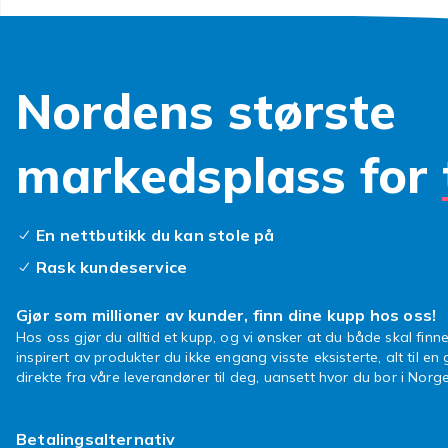
Gi en 
omsor
Nordens største
Å gi et kosed
markedsplass for
på trygghet, k
bursdager, ba
sier «Jeg er h
En nettbutikk du kan stole på
Farger
Rask kundeservice
forskje
Gjør som millioner av kunder, finn dine kupp hos oss!
Hos oss gjør du alltid et kupp, og vi ønsker at du både skal finne
I tillegg til 
inspirert av produkter du ikke engang visste eksisterte, alt til en
og med regnbu
direkte fra våre leverandører til deg, uansett hvor du bor i Norge
alle deler de
leke med, and
Betalingsalternativ
er hver elefan