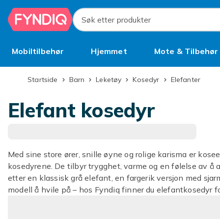
Hopp til hovedinnhold
Søk etter produkter
Mobiltilbehør
Hjemmet
Mote & Tilbehør
Brukt
Startside
Barn
Leketøy
Kosedyr
Elefanter
Elefant kosedyr
Med sine store ører, snille øyne og rolige karisma er kos
kosedyrene. De tilbyr trygghet, varme og en følelse av å a
etter en klassisk grå elefant, en fargerik versjon med sjarm
modell å hvile på – hos Fyndiq finner du elefantkosedyr fo