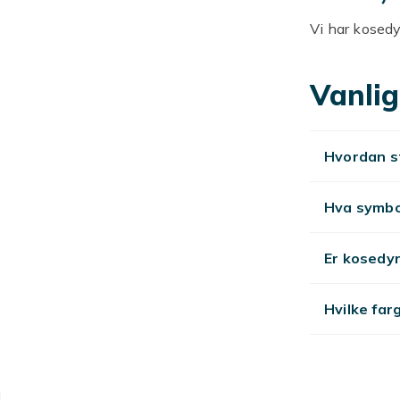
Vi har kosedy
til fantasiful
detaljer. Noen
Vanlig
alltid myke, 
vesken eller 
lange hvilepe
Hvordan st
Kosed
Hva symbo
lekeka
Er kosedy
sovek
En kosedyrele
Hvilke far
lekeverden s
kosedyrelefan
følgesvenn i 
åpenbar favorit