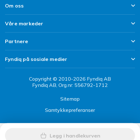
Design dine egne klær
Leverering
Om oss
Vilkår & Policy
Design ditt eget mobildeksel
Betaling
Om Fyndiq
Refurbished/ Brukt
Våre markeder
iPhone 16 Tilbehør
Kundeservice
Klimaarbeid
Tilbakekallinger
Fyndiq Finland
Topp 100 kupp
Partnere
Jobbe hos Fyndiq
Fyndiq Danmark
Partner Help Center
Bevissthet om jobbsvindel
Fyndiq på sosiale medier
Fyndiq Sverige
Regler & kvalitet
Tilgjengelighet
CDON Norge
Copyright © 2010-2026 Fyndiq AB
Fyndiq AB, Org.nr: 556792-1712
CDON Sverige
Sitemap
CDON Danmark
Samtykkepreferanser
CDON Finland
Legg i handlekurven
Legg Treghetsgravemaskin M