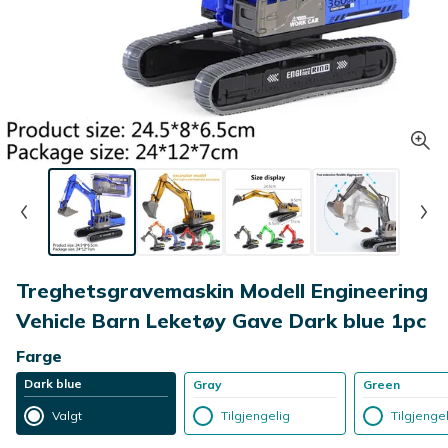
Treghetsgravemaskin Modell Engineering
Vehicle Barn Leketøy Gave Dark blue 1pc
Farge
Dark blue
Gray
Green
Valgt
Tilgjengelig
Tilgjenge