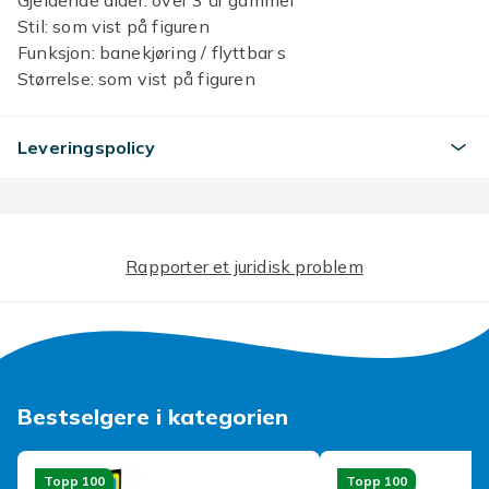
Gjeldende alder: over 3 år gammel
Stil: som vist på figuren
Funksjon: banekjøring / flyttbar s
Størrelse: som vist på figuren
Pakning: 1 stk
Merk: 1. Vær forsiktig når du åpner pakken for å unngå
Leveringspolicy
skade på produktet.
2. Hvis du har spørsmål, vennligst kontakt oss i tide, og
vi vil svare deg innen 12 timer.
3.Hvis du trenger mange engrosprodukter, vennligst
kontakt oss, vi vil gi deg den beste prisen.
Rapporter et juridisk problem
Farge
Dark blue
Størrelse
1pc
Bestselgere i kategorien
Artikkel nr.
7a4201b8-b143-409d-9c93-8e4f09404679
Topp 100
Topp 100