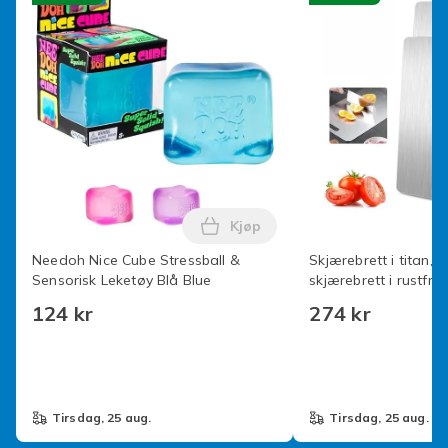
Produktsikkerhetsinformasjon
Kjøp
Legg Needoh Nice Cube Stressb
Needoh Nice Cube Stressball &
Skjærebrett i titan, 
Sensorisk Leketøy Blå Blue
skjærebrett i rustfritt
dobbeltsidig kvalitet
124 kr
274 kr
tirsdag, 25 aug.
tirsdag, 25 aug.