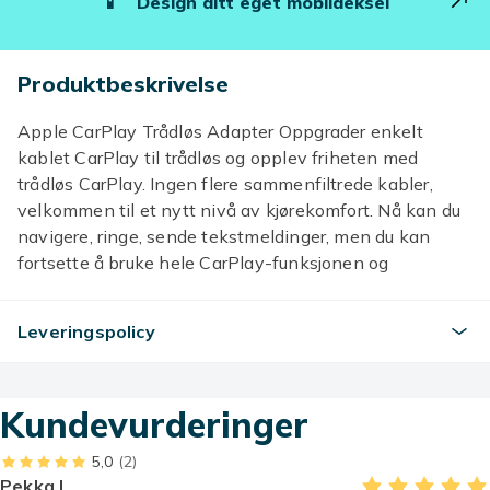
📱
Design ditt eget mobildeksel
Produktbeskrivelse
Apple CarPlay Trådløs Adapter Oppgrader enkelt
kablet CarPlay til trådløs og opplev friheten med
trådløs CarPlay. Ingen flere sammenfiltrede kabler,
velkommen til et nytt nivå av kjørekomfort. Nå kan du
navigere, ringe, sende tekstmeldinger, men du kan
fortsette å bruke hele CarPlay-funksjonen og
opprettholde de originale funksjonene i bilen, som
navigasjon, musikkavspilling, samtaler osv. Den
Leveringspolicy
trådløse CarPlay-adapteren er liten i størrelse for å
sikre at den ikke forstyrrer bilens originale funksjon. n
nTrådløs CarPlay-dongle er enkel å bruke. Apple Car
Kundevurderinger
Play Trådløs Adapter har en enkel plug-and-play-
design, og den trådløse Apple CarPlay-adapteren kan
5,0
(2)
enkelt konfigureres på få minutter med bare tre enkle
Pekka L