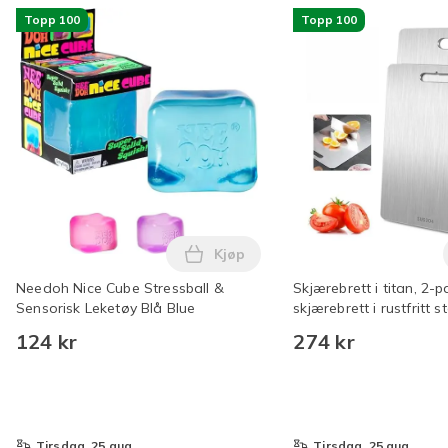
Topp 100
Topp 100
Kjøp
Legg Needoh Nice Cube Stressbal
Needoh Nice Cube Stressball &
Skjærebrett i titan, 2-
Sensorisk Leketøy Blå Blue
skjærebrett i rustfritt st
dobbeltsidig kvalitetsb
124 kr
274 kr
tirsdag, 25 aug.
tirsdag, 25 aug.