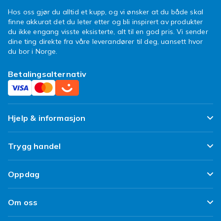
Hos oss gjør du alltid et kupp, og vi ønsker at du både skal
finne akkurat det du leter etter og bli inspirert av produkter
du ikke engang visste eksisterte, alt til en god pris. Vi sender
dine ting direkte fra våre leverandører til deg, uansett hvor
du bor i Norge.
Betalingsalternativ
Hjelp & informasjon
Ofte stilte spørsmål
Trygg handel
Spor pakken min
Fornøyd kunde-løfte
Oppdag
Angre & returner her
Kundeanmeldelser
Design dine egne klær
Leverering
Om oss
Vilkår & Policy
Design ditt eget mobildeksel
Betaling