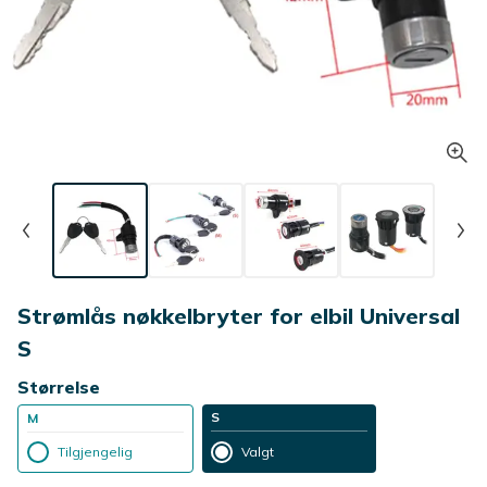
Strømlås nøkkelbryter for elbil Universal
S
Størrelse
S
M
Tilgjengelig
Valgt