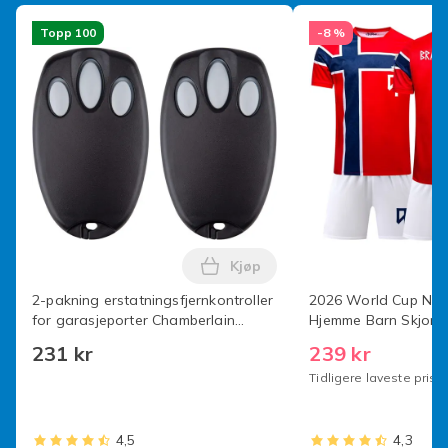
Topp 100
-8 %
Kjøp
Legg 2-pakning erstatningsfjer
2-pakning erstatningsfjernkontroller
2026 World Cup Nor
for garasjeporter Chamberlain
Hjemme Barn Skjort
Liftmaster Motorlift 94335E | 84335E
(Nr.9 Haaland Trykt)
231 kr
239 kr
| ML700 | ML500 | ML850 | Merlin
Tidligere laveste pris:
4,5
4,3