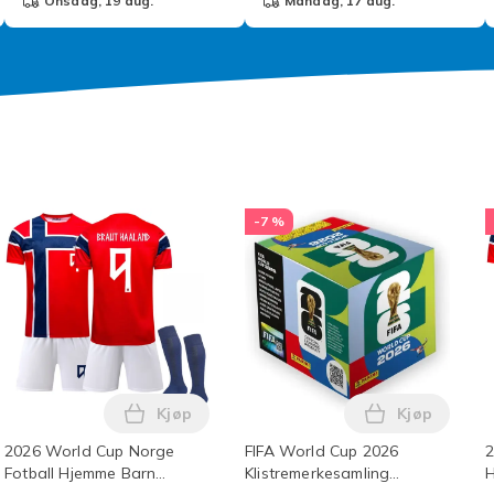
onsdag, 19 aug.
mandag, 17 aug.
-7 %
Kjøp
Kjøp
imate bilripefjerner med Nano Sparkle-klut for alle bilriper i 
OONG Arbutin 7 + Soothing Acid 4 Cream, 70 000 ppm Arbutin,
Legg 2026 World Cup Norge Fotball Hjemme
Legg FIFA W
2026 World Cup Norge
FIFA World Cup 2026
2
Fotball Hjemme Barn
Klistremerkesamling
H