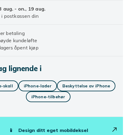
3 aug. - on., 19 aug.
 i postkassen din
er betaling
nøyde kundeløfte
agers åpent kjøp
g lignende i
-skall
iPhone-lader
Beskyttelse av iPhone
iPhone-tilbehør
📱
Design ditt eget mobildeksel