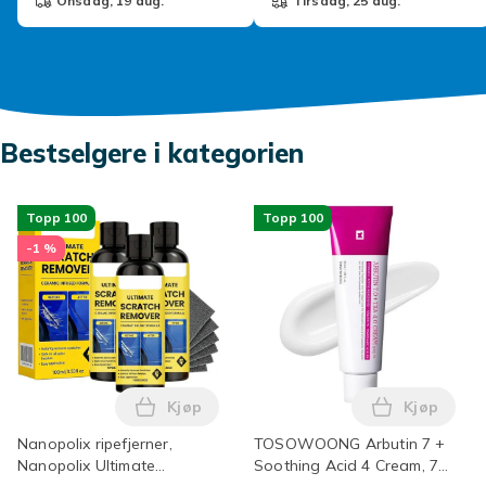
onsdag, 19 aug.
tirsdag, 25 aug.
Bestselgere i kategorien
Topp 100
Topp 100
-1 %
Kjøp
Kjøp
Legg Nanopolix ripefjerner, Nanopolix Ult
Legg TOSOW
Nanopolix ripefjerner,
TOSOWOONG Arbutin 7 +
Nanopolix Ultimate
Soothing Acid 4 Cream, 70