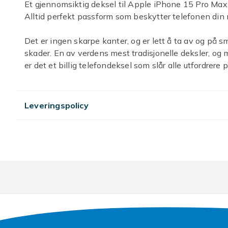
Et gjennomsiktig deksel til Apple iPhone 15 Pro Ma
Alltid perfekt passform som beskytter telefonen din 
Det er ingen skarpe kanter, og er lett å ta av og på sm
skader. En av verdens mest tradisjonelle deksler, og 
er det et billig telefondeksel som slår alle utfordrere
og venner. Passer til Apple iPhone 15 Pro Max. Nøye
på stedet, og er kvalitetssikret.
Leveringspolicy
-Mobildekselet er designet for Apple iPhone 15 Pro M
-Mobildekselet er laget for å dekke og beskytte telefo
Dekselet former seg etter hele mobiltelefonen, også
telefonen din full beskyttelse. utformat för att omslu
slitage på bästa sätt.
-Vårt BMW-deksel har en lett fargekombinasjon som 
-Dekslene våre fungerer med trådløs lading, og det er
-Perfekt passform for Apple iPhone 15 Pro Max med enk
Enkel installering, festes på telefonen på noen sekun