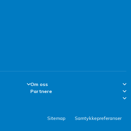
Om oss
Partnere
Om Fyndiq
Partner Help Center
l
Klimaarbeid
Regler & kvalitet
Jobbe hos Fyndiq
Sitemap
Samtykkepreferanser
Bevissthet om jobbsvindel