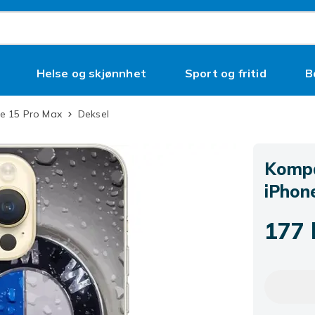
Helse og skjønnhet
Sport og fritid
B
ne 15 Pro Max
Deksel
Kompat
iPhon
177 