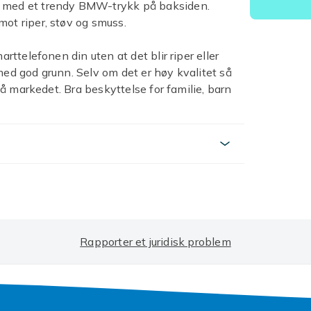
x med et trendy BMW-trykk på baksiden.
mot riper, støv og smuss.
arttelefonen din uten at det blir riper eller
med god grunn. Selv om det er høy kvalitet så
 på markedet. Bra beskyttelse for familie, barn
 utvalgt BMW-design som er utviklet av oss
ax og støtter trådløs lading.
nen din fra riper og slitasje på beste måte.
 volumknapper og hjørner, noe som gir
ta och skydda din telefon från repor och
er både luksuriøs og elegant
Rapporter et juridisk problem
 også utstyrt med romslige tilkoblingsporter.
el tilgang til alle viktige funksjoner.
der.