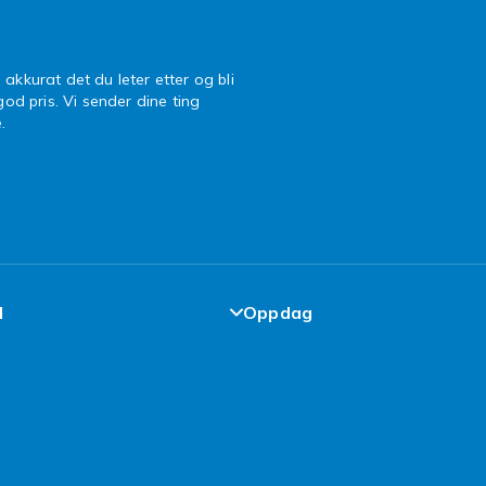
 akkurat det du leter etter og bli
 god pris. Vi sender dine ting
.
l
Oppdag
de-løfte
Design dine egne klær
elser
Design ditt eget mobildekse
cy
iPhone 16 Tilbehør
 Brukt
Topp 100 kupp