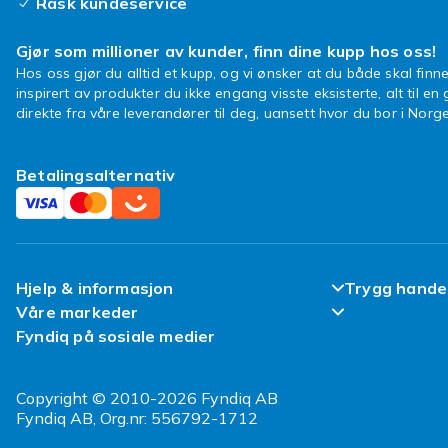
Rask kundeservice
Gjør som millioner av kunder, finn dine kupp hos oss!
Hos oss gjør du alltid et kupp, og vi ønsker at du både skal finne
inspirert av produkter du ikke engang visste eksisterte, alt til en
direkte fra våre leverandører til deg, uansett hvor du bor i Norge
Betalingsalternativ
Hjelp & informasjon
Trygg hande
Våre markeder
Ofte stilte spørsmål
Fornøyd kun
Fyndiq på sosiale medier
Fyndiq Finland
Spor pakken min
Kundeanmeld
Fyndiq Danmark
Copyright © 2010-2026 Fyndiq AB
Angre & returner her
Vilkår & Poli
Fyndiq AB, Org.nr: 556792-1712
Fyndiq Sverige
Leverering
Refurbished/