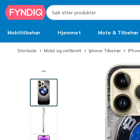
Hopp til hovedinnhold
Søk etter produkter
Mobiltilbehør
Hjemmet
Mote & Tilbehør
Brukt
Startside
Mobil og nettbrett
Iphone Tilbehør
iPho