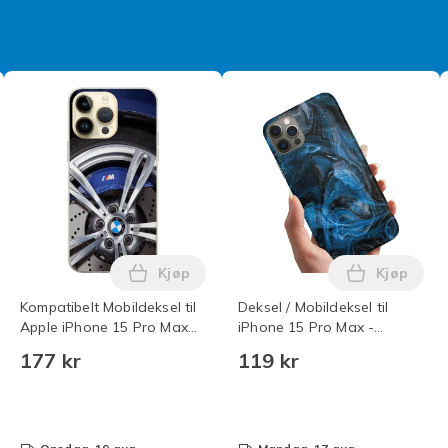
Mobildeksel
fad08977-4dfb-4510-8dc2-d251962d72fc
Kjøp
Kjøp
msung Galaxy S24 BMW i handlekurven
ui til iPhone 15 Pro Max grå Roterende Lommebok med Korthold
Legg Kompatibelt Mobildeksel til Apple
Legg Deks
Kompatibelt Mobildeksel til
Deksel / Mobildeksel til
Apple iPhone 15 Pro Max
iPhone 15 Pro Max -
BMW M series
Marmor
177 kr
119 kr