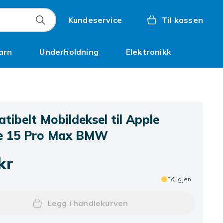
Kundeservice
Til kassen
arn
Underholdning
Elektronikk
Kampanjer
ibelt Mobildeksel til Apple
e 15 Pro Max BMW
kr
Få igjen
Legg i handlekurven
Legg Kompatibelt Mobildeksel til 