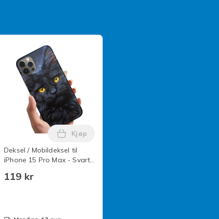
Kjøp
er og klikk-på Flip Lommebok med Kortholder i handlekurven
 iPhone 15 Pro Max BMW M series i handlekurven
el / Mobildeksel til iPhone 15 Pro Max - Marmor i handlekurven
Legg Deksel / Mobildeksel til iPhone 15 Pr
Deksel / Mobildeksel til
iPhone 15 Pro Max - Svart
Katt
119 kr