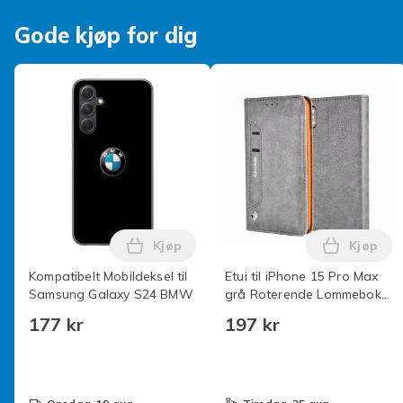
Dekseltype
Gode kjøp for dig
Artikkel nr.
Produktsikkerhetsinformasjon
Kjøp
Kjøp
Legg Kompatibelt Mobildeksel til Sa
Legg Et
Kompatibelt Mobildeksel til
Etui til iPhone 15 Pro Max
Samsung Galaxy S24 BMW
grå Roterende Lommebok
med Kortholder og klikk-på
177 kr
197 kr
Flip Lommebok med
Kortholder