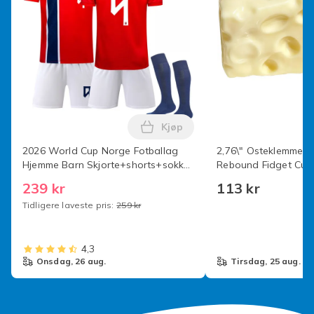
Kjøp
Legg 2026 World Cup Norge Fo
2026 World Cup Norge Fotballag
2,76\" Osteklemme S
Hjemme Barn Skjorte+shorts+sokker
Rebound Fidget Cub
(Nr.9 Haaland Trykt) 20
Fingervakuumfølelse
239 kr
113 kr
Sensorisk Klemmelek
Tidligere laveste pris:
259 kr
Tenåringer
4,3
onsdag, 26 aug.
tirsdag, 25 aug.