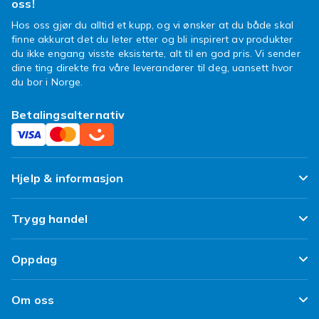
oss!
Hos oss gjør du alltid et kupp, og vi ønsker at du både skal
finne akkurat det du leter etter og bli inspirert av produkter
du ikke engang visste eksisterte, alt til en god pris. Vi sender
dine ting direkte fra våre leverandører til deg, uansett hvor
du bor i Norge.
Betalingsalternativ
Hjelp & informasjon
Ofte stilte spørsmål
Trygg handel
Spor pakken min
Fornøyd kunde-løfte
Oppdag
Angre & returner her
Kundeanmeldelser
Design dine egne klær
Leverering
Om oss
Vilkår & Policy