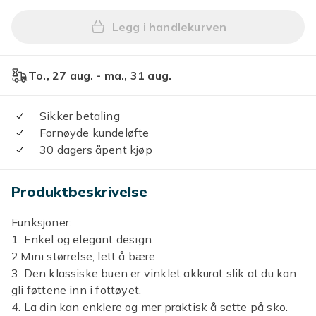
Legg i handlekurven
Legg Hold musen over bilde
To., 27 aug. - ma., 31 aug.
Sikker betaling
Fornøyde kundeløfte
30 dagers åpent kjøp
Produktbeskrivelse
Funksjoner:
1. Enkel og elegant design.
2.Mini størrelse, lett å bære.
3. Den klassiske buen er vinklet akkurat slik at du kan
gli føttene inn i fottøyet.
4. La din kan enklere og mer praktisk å sette på sko.