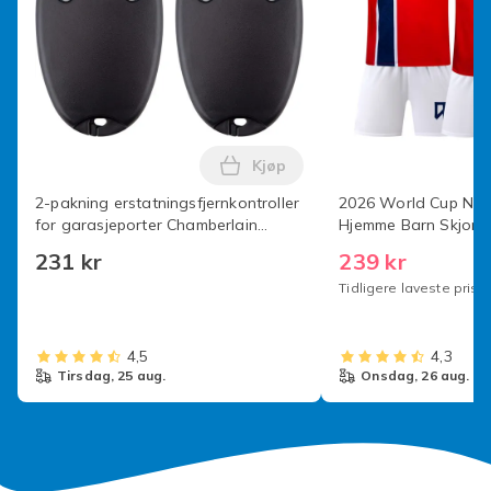
Kjøp
Legg 2-pakning erstatningsfjer
2-pakning erstatningsfjernkontroller
2026 World Cup Nor
for garasjeporter Chamberlain
Hjemme Barn Skjort
Liftmaster Motorlift 94335E | 84335E
(Nr.9 Haaland Trykt)
231 kr
239 kr
| ML700 | ML500 | ML850 | Merlin
Tidligere laveste pris:
4,5
4,3
tirsdag, 25 aug.
onsdag, 26 aug.