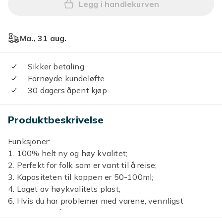
Legg i handlekurven
Legg Bærbar plast uttrekkb
Ma., 31 aug.
Sikker betaling
Fornøyde kundeløfte
30 dagers åpent kjøp
Produktbeskrivelse
Funksjoner:
1. 100% helt ny og høy kvalitet;
2. Perfekt for folk som er vant til å reise;
3. Kapasiteten til koppen er 50-100ml;
4. Laget av høykvalitets plast;
6. Hvis du har problemer med varene, vennligst
kontakt oss så snart du kan.