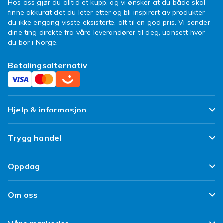
Hos oss gjør du alltid et kupp, og vi ønsker at du både skal
finne akkurat det du leter etter og bli inspirert av produkter
du ikke engang visste eksisterte, alt til en god pris. Vi sender
dine ting direkte fra våre leverandører til deg, uansett hvor
du bor i Norge.
Betalingsalternativ
Hjelp & informasjon
Ofte stilte spørsmål
Trygg handel
Spor pakken min
Fornøyd kunde-løfte
Oppdag
Angre & returner her
Kundeanmeldelser
Design dine egne klær
Leverering
Om oss
Vilkår & Policy
Design ditt eget mobildeksel
Betaling
Om Fyndiq
Refurbished/ Brukt