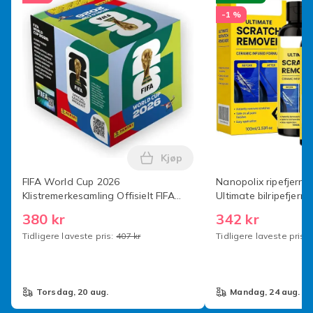
A4
-1 %
Artikkel nr.
b0cc25c0-7181-4d66-b781-9072507f0ad5
Produktsikkerhetsinformasjon
Kjøp
Legg FIFA World Cup 2026 Klis
FIFA World Cup 2026
Nanopolix ripefjerne
Klistremerkesamling Offisielt FIFA
Ultimate bilripefjer
World Cup Klistremerkealbum - 50
Sparkle-klut for alle b
380 kr
342 kr
stk [Bokssett] x50-pakning Panini 50
Tidligere laveste pris:
407 kr
Tidligere laveste pris:
torsdag, 20 aug.
mandag, 24 aug.