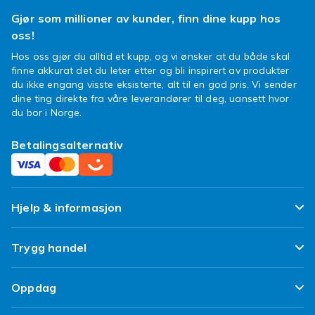
Gjør som millioner av kunder, finn dine kupp hos
oss!
Hos oss gjør du alltid et kupp, og vi ønsker at du både skal
finne akkurat det du leter etter og bli inspirert av produkter
du ikke engang visste eksisterte, alt til en god pris. Vi sender
dine ting direkte fra våre leverandører til deg, uansett hvor
du bor i Norge.
Betalingsalternativ
Hjelp & informasjon
Ofte stilte spørsmål
Trygg handel
Spor pakken min
Fornøyd kunde-løfte
Oppdag
Angre & returner her
Kundeanmeldelser