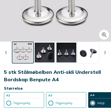
5 stk Stålmøbelben Anti-skli Understell
Bordskap Benpute A4
Størrelse
A4
A1
A3
Tilgjengelig
Tilgjengelig
Valgt