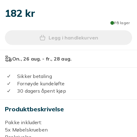
182 kr
På lager
Legg i handlekurven
Legg 5 stk Stålmøbelben An
On., 26 aug. - fr., 28 aug.
Sikker betaling
Fornøyde kundeløfte
30 dagers åpent kjøp
Produktbeskrivelse
Pakke inkludert:
5x Møbelskrueben