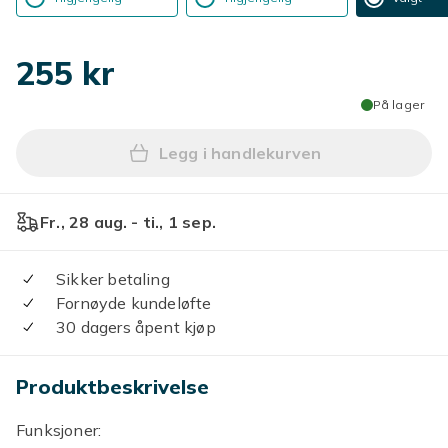
255 kr
På lager
Legg i handlekurven
Legg 5 stk Game Card Oppb
Fr., 28 aug. - ti., 1 sep.
Sikker betaling
Fornøyde kundeløfte
30 dagers åpent kjøp
Produktbeskrivelse
Funksjoner: