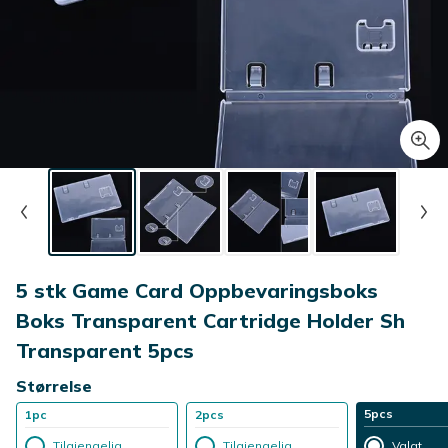
5 stk Game Card Oppbevaringsboks
Boks Transparent Cartridge Holder Sh
Transparent 5pcs
Størrelse
5pcs
1pc
2pcs
Tilgjengelig
Tilgjengelig
Valgt