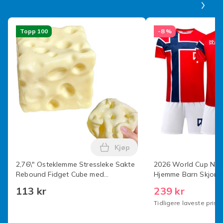
Artikkel nr.
3506db97-e8c3-4d28-aace-4a41b37bec7e
Topp 100
-8 %
Produktsikkerhetsinformasjon
Kjøp
Legg 2,76\" Osteklemme Stres
2,76\" Osteklemme Stressleke Sakte
2026 World Cup Nor
Rebound Fidget Cube med
Hjemme Barn Skjort
Fingervakuumfølelse Angstlindring
(Nr.9 Haaland Trykt)
113 kr
239 kr
Sensorisk Klemmeleke for Voksne og
Tidligere laveste pris:
Tenåringer