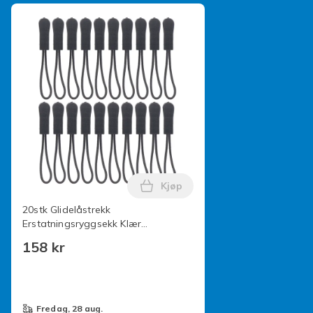
Kjøp
Legg 20stk Glidelåstrekk Erst
20stk Glidelåstrekk
Erstatningsryggsekk Klær
Glidelåstrekker Black onesize
158 kr
fredag, 28 aug.