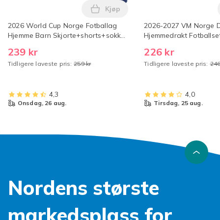
Kjøp
Legg 2026 World Cup Norge Fotb
2026 World Cup Norge Fotballag
2026-2027 VM Norge D
Hjemme Barn Skjorte+shorts+sokker
Hjemmedrakt Fotballse
(Nr.9 Haaland Trykt) 20
og Barn ingen nummer
239 kr
226 kr
130cm) Nr.9 Haaland N
Tidligere laveste pris:
259 kr
Tidligere laveste pris:
246
22
4,3
4,0
onsdag, 26 aug.
tirsdag, 25 aug.
Nordens største
markedsplass for