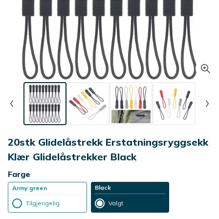
20stk Glidelåstrekk Erstatningsryggsekk
Klær Glidelåstrekker Black
Farge
Black
Army green
Tilgjengelig
Valgt