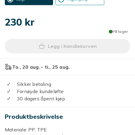
230 kr
På lager
Legg i handlekurven
Legg 2 Sett med Babyskjeer,
To., 20 aug. - ti., 25 aug.
Sikker betaling
Fornøyde kundeløfte
30 dagers åpent kjøp
Produktbeskrivelse
Materiale: PP, TPE