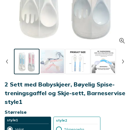
2 Sett med Babyskjeer, Bøyelig Spise-
treningsgaffel og Skje-sett, Barneservise
style1
Størrelse
style1
style2
Valgt
Tilgjengelig