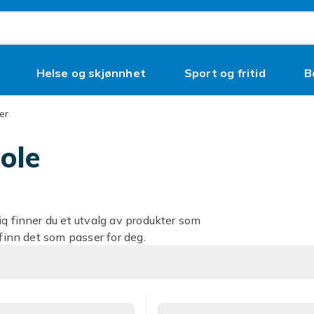
Helse og skjønnhet
Sport og fritid
B
ler
jole
iq finner du et utvalg av produkter som
 finn det som passer for deg.