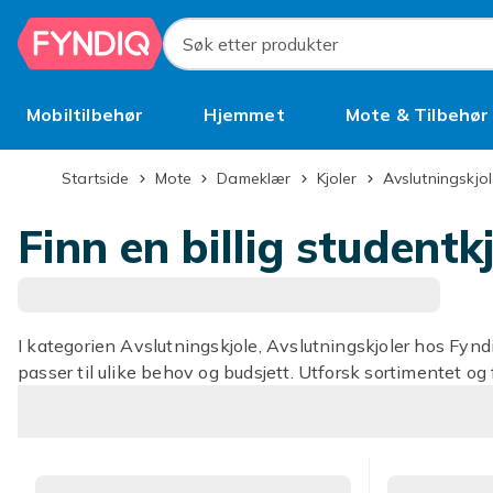
Hopp til hovedinnhold
Søk etter produkter
Mobiltilbehør
Hjemmet
Mote & Tilbehør
Brukt
Startside
Mote
Dameklær
Kjoler
Avslutningskjo
Finn en billig studentk
I kategorien Avslutningskjole, Avslutningskjoler hos Fynd
passer til ulike behov og budsjett. Utforsk sortimentet og