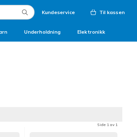
Kundeservice
Til kassen
arn
Underholdning
Elektronikk
Kampanjer
Side 1 av 1