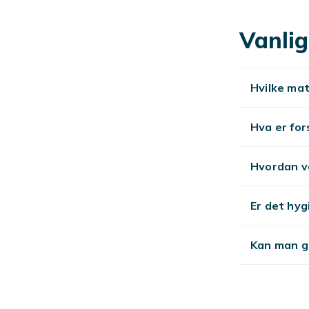
tilbehør for a
Stil og k
Vanlig
Trendy og klas
Utforsk
Hvilke ma
Se
mote
.
Hva er fo
Hvordan v
Er det hy
Kan man gi