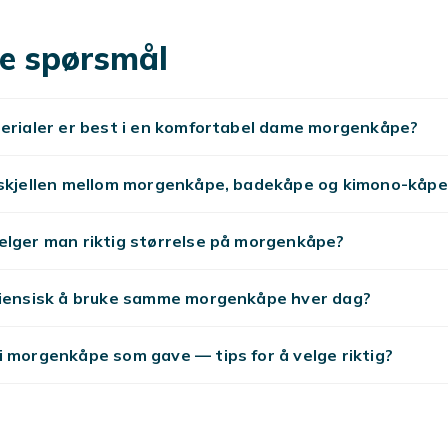
lle aldre og stiler. Nyheter daglig.
valitet
e spørsmål
sisk, fra hverdag til fest. Velg etter stil og budsjett.
 mer
terialer er best i en komfortabel dame morgenkåpe?
rskjellen mellom morgenkåpe, badekåpe og kimono-kåpe
elger man riktig størrelse på morgenkåpe?
giensisk å bruke samme morgenkåpe hver dag?
 morgenkåpe som gave — tips for å velge riktig?