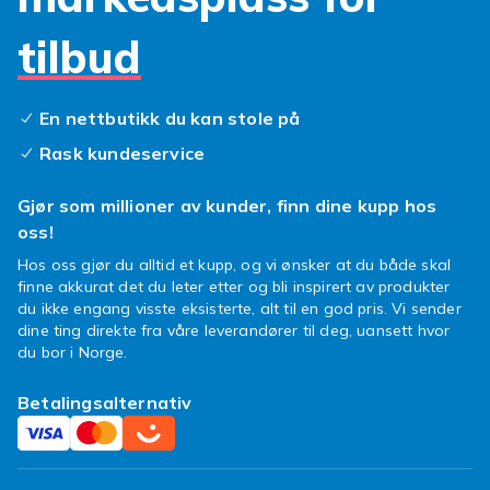
Å kunne variere tilbehøret ditt etter
tilbud
anledningen er en morsom ting, så hvorfor
ikke klikke hjem mer enn ett deksel? Hvis du
har spørsmål om bestillingen din eller ønsker å
En nettbutikk du kan stole på
klage på kjøpet ditt, kan du kontakte Fyndiqs
Rask kundeservice
kundeservice, så hjelper vi deg med saken din.
Gjør som millioner av kunder, finn dine kupp hos
For å holde nettbrettet ditt i god
oss!
stand
Hos oss gjør du alltid et kupp, og vi ønsker at du både skal
Å ha et Samsung-nettbrett i besittelse er
finne akkurat det du leter etter og bli inspirert av produkter
mildt sagt en fantastisk ting, men akkurat som
du ikke engang visste eksisterte, alt til en god pris. Vi sender
dine ting direkte fra våre leverandører til deg, uansett hvor
med mange ting i livet, er ikke alle alltid
du bor i Norge.
sterke. Tilbehør til Samsung Galaxy Tab S
10.5 er med andre ord et must for at
Betalingsalternativ
nettbrettet ditt skal fortsette å holde seg i god
stand. Et smart valg er å plukke opp tilbehør
for å beskytte skjermen på nettbrettet ditt,