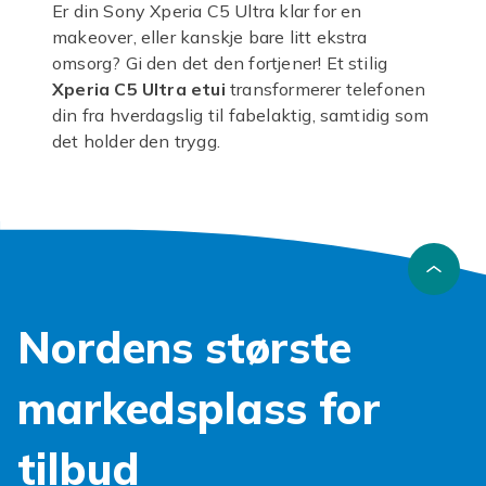
Er din Sony Xperia C5 Ultra klar for en
makeover, eller kanskje bare litt ekstra
omsorg? Gi den det den fortjener! Et stilig
Xperia C5 Ultra etui
transformerer telefonen
din fra hverdagslig til fabelaktig, samtidig som
det holder den trygg.
Glem kjedelige, ensformige løsninger. Vårt
sortiment av
Sony Xperia C5 Ultra etuier
byr
på et hav av muligheter for å uttrykke din
unike stil. Enten du foretrekker et elegant
lommeboketui med plass til kort, et
gjennomsiktig etui som lar telefonens
Nordens største
originale design skinne igjennom, eller et
robust etui som tåler en trøkk, har vi noe som
passer. Hvert
Sony Xperia C5 Ultra deksel
er
markedsplass for
designet for optimal passform og enkel tilgang
til alle porter og knapper, uten å
tilbud
kompromittere funksjonaliteten.