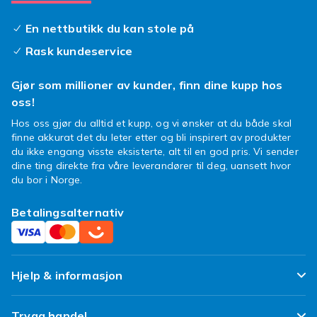
Et velvalgt
Etui Xperia C5 Ultra
er mer enn
bare beskyttelse mot riper og fall; det
En nettbutikk du kan stole på
forlenger telefonens levetid ved å absorbere
Rask kundeservice
støt og hindre skade fra daglig bruk. Tenk deg
friheten av å vite at telefonen din er trygg,
Gjør som millioner av kunder, finn dine kupp hos
uansett hvor eventyret fører deg. Fra
oss!
minimalistiske design til iøynefallende
Hos oss gjør du alltid et kupp, og vi ønsker at du både skal
mønstre, finner du garantert et
Xperia C5
finne akkurat det du leter etter og bli inspirert av produkter
Ultra deksel
som matcher din personlighet og
du ikke engang visste eksisterte, alt til en god pris. Vi sender
livsstil. La din mobil skille seg ut fra mengden.
dine ting direkte fra våre leverandører til deg, uansett hvor
du bor i Norge.
Så, hvorfor vente? Gi din Sony Xperia C5 Ultra
den oppgraderingen den fortjener. Utforsk vårt
Betalingsalternativ
spennende utvalg av etuier og finn din favoritt
i dag. Din telefon vil takke deg og se
fabelaktig ut!
Hjelp & informasjon
Ofte stilte spørsmål
Trygg handel