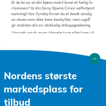
Er du lei av at din kjære mobil lever et farlig liv
i lommen? Gi din Sony Xperia C4 en velfortjent
rustning! Hos Fyndiq finner du et bredt utvalg
av etuier som ikke bare beskytter, men også
gir mobilen din en skikkelig stiloppgradering.
Uansett om du er en klønete type eller bare vil
sørge for at din digitale bestevenn holder seg
plettfri, har vi det perfekte
Xperia C4 etuiet
for deg. Tenk deg et liv uten skjermknus og
stygge riper det er fullt mulig! Våre etuier er
designet for å absorbere støt og beskytte mot
hverdagens utfordringer, slik at din Sony
Nordens største
Xperia C4 kan fortsette å stråle.
Vi vet at personlig stil er viktig. Derfor byr vi
markedsplass for
på alt fra elegante lommeboketuier som holder
kortene dine trygge, til slanke varianter som
knapt merkes. Kanskje et transparent
Sony
tilbud
Xperia C4 deksel
som lar mobilens originale