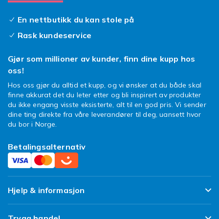
design skinne gjennom? Eller et fargerikt
etui
til Xperia C4
som matcher humøret ditt? Velg
En nettbutikk du kan stole på
og vrak blant ulike materialer og design. Et
Rask kundeservice
Sony Xperia C4 etui
er ikke bare beskyttelse,
det er også et statement!
Gjør som millioner av kunder, finn dine kupp hos
Så hvorfor vente? Gi din telefon den omsorgen
oss!
den fortjener og la den skinne med et splitter
Hos oss gjør du alltid et kupp, og vi ønsker at du både skal
nytt
Xperia C4 deksel
fra Fyndiq. Det er på
finne akkurat det du leter etter og bli inspirert av produkter
tide å si farvel til bekymringer og hallo til stil
du ikke engang visste eksisterte, alt til en god pris. Vi sender
og sikkerhet!
dine ting direkte fra våre leverandører til deg, uansett hvor
du bor i Norge.
Betalingsalternativ
Hjelp & informasjon
Ofte stilte spørsmål
Trygg handel