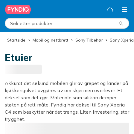
Hopp til hovedinnhold
Søk etter produkter
Startside
Mobil og nettbrett
Sony Tilbehør
Sony Xperia
Etuier
Akkurat det sekund mobilen glir av grepet og lander på
kjøkkengulvet avgjøres av om skjermen overlever. Et
deksel som det gjør. Materiale som silikon demper
støten på rett måte. Fyndiq har deksel til Sony Xperia
C4 som beskytter når det trengs. Liten investering, stor
trygghet.