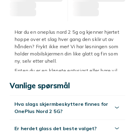
Har du en oneplus nord 2 5g og kjenner hjertet
hoppe over et slag hver gang den sklir ut av
hånden? Frykt ikke mer! Vi har løsningen som
holder mobilskjermen din like glatt og fin som
ny, selv etter uhell.
Enten du er en klønete entusiast eller bare vil
sikre din dyrebare enhet, er et godt
Vanlige spørsmål
beskyttelsesglass oneplus nord 2
din beste
venn. Våre produkter er designet for å tåle
hverdagens utfordringer, fra nøkler i lommen
Hva slags skjermbeskyttere finnes for
til et uventet møte med asfalten. Med en solid
OnePlus Nord 2 5G?
panserskjerm oneplus nord 2
slipper du
bekymre deg for stygge riper og sprekker som
ødelegger brukeropplevelsen.
Er herdet glass det beste valget?