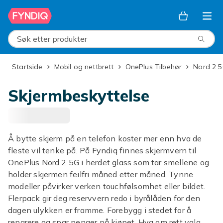
Hopp til hovedinnhold
Søk etter produkter
Startside
Mobil og nettbrett
OnePlus Tilbehør
Nord 2 
Skjermbeskyttelse
Å bytte skjerm på en telefon koster mer enn hva de
fleste vil tenke på. På Fyndiq finnes skjermvern til
OnePlus Nord 2 5G i herdet glass som tar smellene og
holder skjermen feilfri måned etter måned. Tynne
modeller påvirker verken touchfølsomhet eller bildet.
Flerpack gir deg reservvern redo i byrålåden for den
dagen ulykken er framme. Forebygg i stedet for å
reparere og spar penger på kjøpet. Hva om rett valg