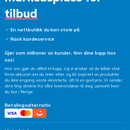
den fortjener. Velg din
skjermbeskytter
tilbud
oneplus nord 2
i dag og pust lettet ut!
En nettbutikk du kan stole på
Rask kundeservice
Gjør som millioner av kunder, finn dine kupp hos
oss!
Hos oss gjør du alltid et kupp, og vi ønsker at du både skal
finne akkurat det du leter etter og bli inspirert av produkter
du ikke engang visste eksisterte, alt til en god pris. Vi sender
dine ting direkte fra våre leverandører til deg, uansett hvor
du bor i Norge.
Betalingsalternativ