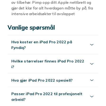
av tilbehør. Pimp opp ditt Apple nettbrett og
gjør det klar for alt hverdagen måtte by på, fra
intensive arbeidsøkter til avslappet
underholdning.
Vanlige spørsmål
Enten du bruker din
iPad pro
til jobb, studier
eller kreativ utfoldelse, finner du alt du trenger
for å optimalisere brukeropplevelsen. Tenk
Hva koster en iPad Pro 2022 på
deg en robust skjermbeskytter som holder
Fyndiq?
skjermen din fri for riper, eller et elegant
deksel som både beskytter og gir nettbrettet
et personlig preg. Våre produkter er nøye
Hvilke størrelser finnes iPad Pro 2022
utvalgt for å passe perfekt til din iPad pro
i?
2022, sikrer full funksjonalitet og et stilig
utseende.
Hva gjør iPad Pro 2022 spesiell?
Et godt tastatur kan forvandle ditt
iPad
nettbrett
til en bærbar arbeidsstasjon, ideelt
Passer iPad Pro 2022 til profesjonelt
for lange skriveøkter eller detaljert redigering.
arbeid?
Kanskje du trenger en ny penn for presise