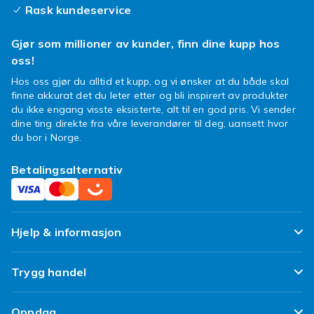
Rask kundeservice
Gjør som millioner av kunder, finn dine kupp hos
oss!
Hos oss gjør du alltid et kupp, og vi ønsker at du både skal
finne akkurat det du leter etter og bli inspirert av produkter
du ikke engang visste eksisterte, alt til en god pris. Vi sender
dine ting direkte fra våre leverandører til deg, uansett hvor
du bor i Norge.
Betalingsalternativ
Hjelp & informasjon
Ofte stilte spørsmål
Trygg handel
Spor pakken min
Fornøyd kunde-løfte
Oppdag