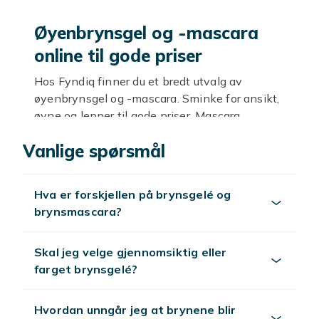
Øyenbrynsgel og -mascara
online til gode priser
Hos Fyndiq finner du et bredt utvalg av
øyenbrynsgel og -mascara. Sminke for ansikt,
øyne og lepper til gode priser. Mascara,
eyeliner, foundation, leppestift og mer.
Vanlige spørsmål
Farger og finishes
Fra klassiske nyanser til trendy farger. Matt,
Hva er forskjellen på brynsgelé og
satin, shimmer og metallic. Velg etter hudtype
brynsmascara?
og stil.
Utforsk mer
Skal jeg velge gjennomsiktig eller
farget brynsgelé?
Se
sminke
.
Hvordan unngår jeg at brynene blir