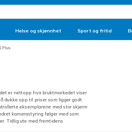
Helse og skjønnhet
Sport og fritid
B
6 Plus
det er nettopp hva bruktmarkedet viser
 dukke opp til priser som ligger godt
ontrollerte eksemplarene med stor skjerm
bedret kamerastyring følger med som
er. Tidlig ute med fremtidens