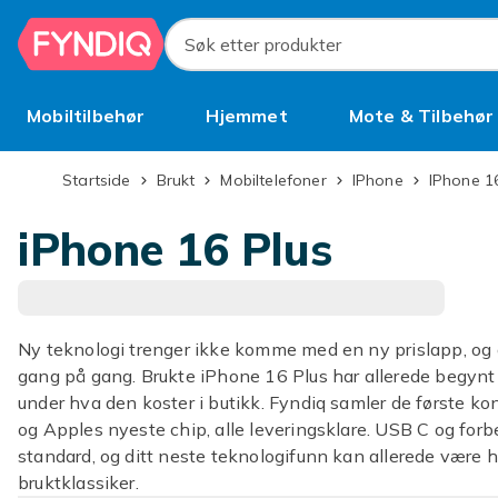
Hopp til hovedinnhold
Søk etter produkter
Mobiltilbehør
Hjemmet
Mote & Tilbehør
Brukt
Startside
Brukt
Mobiltelefoner
iPhone
iPhone 1
iPhone 16 Plus
Ny teknologi trenger ikke komme med en ny prislapp, og 
gang på gang. Brukte iPhone 16 Plus har allerede begynt å
under hva den koster i butikk. Fyndiq samler de første k
og Apples nyeste chip, alle leveringsklare. USB C og for
standard, og ditt neste teknologifunn kan allerede være h
bruktklassiker.